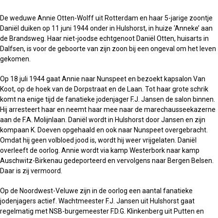
De weduwe Annie Otten-Wolff uit Rotterdam en haar 5-jarige zoontje
Daniël duiken op 11 juni 1944 onder in Hulshorst, in huize ‘Anneke’ aan
de Brandsweg. Haar niet-joodse echtgenoot Daniël Otten, huisarts in
Dalfsen, is voor de geboorte van zijn zoon bij een ongeval om het leven
gekomen.
Op 18 juli 1944 gaat Annie naar Nunspeet en bezoekt kapsalon Van
Koot, op de hoek van de Dorpstraat en de Laan. Tot haar grote schrik
komt na enige tijd de fanatieke jodenjager F.J. Jansen de salon binnen.
Hij arresteert haar en neemt haar mee naar de marechausseekazerne
aan de F.A. Molijnlaan. Daniël wordt in Hulshorst door Jansen en zijn
kompaan K. Doeven opgehaald en ook naar Nunspeet overgebracht.
Omdat hij geen volbloed jood is, wordt hij weer vrijgelaten. Daniël
overleeft de oorlog. Annie wordt via kamp Westerbork naar kamp
Auschwitz-Birkenau gedeporteerd en vervolgens naar Bergen Belsen.
Daar is zij vermoord.
Op de Noordwest-Veluwe zijn in de oorlog een aantal fanatieke
jodenjagers actief. Wachtmeester F.J. Jansen uit Hulshorst gaat
regelmatig met NSB-burgemeester F.D.G. Klinkenberg uit Putten en