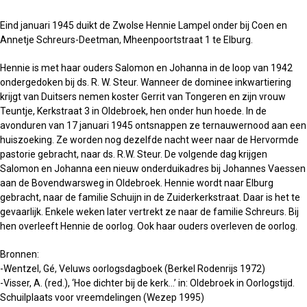
Eind januari 1945 duikt de Zwolse Hennie Lampel onder bij Coen en
Annetje Schreurs-Deetman, Mheenpoortstraat 1 te Elburg.
Hennie is met haar ouders Salomon en Johanna in de loop van 1942
ondergedoken bij ds. R. W. Steur. Wanneer de dominee inkwartiering
krijgt van Duitsers nemen koster Gerrit van Tongeren en zijn vrouw
Teuntje, Kerkstraat 3 in Oldebroek, hen onder hun hoede. In de
avonduren van 17 januari 1945 ontsnappen ze ternauwernood aan een
huiszoeking. Ze worden nog dezelfde nacht weer naar de Hervormde
pastorie gebracht, naar ds. R.W. Steur. De volgende dag krijgen
Salomon en Johanna een nieuw onderduikadres bij Johannes Vaessen
aan de Bovendwarsweg in Oldebroek. Hennie wordt naar Elburg
gebracht, naar de familie Schuijn in de Zuiderkerkstraat. Daar is het te
gevaarlijk. Enkele weken later vertrekt ze naar de familie Schreurs. Bij
hen overleeft Hennie de oorlog. Ook haar ouders overleven de oorlog.
Bronnen:
-Wentzel, Gé, Veluws oorlogsdagboek (Berkel Rodenrijs 1972)
-Visser, A. (red.), ‘Hoe dichter bij de kerk…’ in: Oldebroek in Oorlogstijd.
Schuilplaats voor vreemdelingen (Wezep 1995)