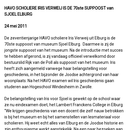
HAVO SCHOLIERE IRIS VERWEIJ IS DE 70ste SUPPOOST van
SJOEL ELBURG
24 mei 2011
De zeventienjarige HAVO scholiere Iris Verweij uit Elburg is de
70ste suppoost van museum Sjoel Elburg. Daarmee is zij de
jongste suppoost van het museum. Na de introductie met succes
te hebben afgerond, is zij vandaag officieel verwelkomd door
bestuurslid Rijk van de Poll als suppoost van het museum. Iris
heeft zich aangemeld vanwege haar belangstelling voor
geschiedenis, in het bijzonder de Joodse achtergrond van haar
woonplaats. Na het HAVO examen wil Iris geschiedenis gaan
studeren aan Hogeschool Windesheim in Zwolle.
De belangstelling van Iris voor Sjoel is gewekt op de school waar
ze nu eindexamen doet, het Lambert Franckens College in Elburg.
“We krijgen geschiedenis van een docent die zelf nauw betrokken
is bij het museum en bij het samenstellen van lesmateriaal voor
scholieren. Hij weet echt alles van Elburg en de Joodse historie en
zijn enthousiasme werkt aanstekelijk. Na een paar bezoeken aan