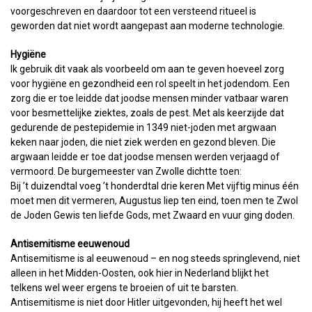
voorgeschreven en daardoor tot een versteend ritueel is
geworden dat niet wordt aangepast aan moderne technologie.
Hygiëne
Ik gebruik dit vaak als voorbeeld om aan te geven hoeveel zorg
voor hygiëne en gezondheid een rol speelt in het jodendom. Een
zorg die er toe leidde dat joodse mensen minder vatbaar waren
voor besmettelijke ziektes, zoals de pest. Met als keerzijde dat
gedurende de pestepidemie in 1349 niet-joden met argwaan
keken naar joden, die niet ziek werden en gezond bleven. Die
argwaan leidde er toe dat joodse mensen werden verjaagd of
vermoord. De burgemeester van Zwolle dichtte toen:
Bij ’t duizendtal voeg ’t honderdtal drie keren Met vijftig minus één
moet men dit vermeren, Augustus liep ten eind, toen men te Zwol
de Joden Gewis ten liefde Gods, met Zwaard en vuur ging doden.
Antisemitisme eeuwenoud
Antisemitisme is al eeuwenoud – en nog steeds springlevend, niet
alleen in het Midden-Oosten, ook hier in Nederland blijkt het
telkens wel weer ergens te broeien of uit te barsten.
Antisemitisme is niet door Hitler uitgevonden, hij heeft het wel