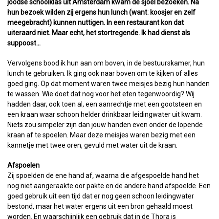
joodse schoolklas uit Amsterdam kwam de sjoel bezoeken. Na
hun bezoek wilden zij ergens hun lunch (want: koosjer en zelf
meegebracht) kunnen nuttigen. In een restaurant kon dat
uiteraard niet. Maar echt, het stortregende. Ik had dienst als
suppoost…
Vervolgens bood ik hun aan om boven, in de bestuurskamer, hun
lunch te gebruiken. Ik ging ook naar boven om te kijken of alles
goed ging. Op dat moment waren twee meisjes bezig hun handen
te wassen. Wie doet dat nog voor het eten tegenwoordig? Wij
hadden daar, ook toen al, een aanrechtje met een gootsteen en
een kraan waar schoon helder drinkbaar leidingwater uit kwam.
Niets zou simpeler zijn dan jouw handen even onder de lopende
kraan af te spoelen. Maar deze meisjes waren bezig met een
kannetje met twee oren, gevuld met water uit de kraan.
Afspoelen
Zij spoelden de ene hand af, waarna die afgespoelde hand het
nog niet aangeraakte oor pakte en de andere hand afspoelde. Een
goed gebruik uit een tijd dat er nog geen schoon leidingwater
bestond, maar het water ergens uit een bron gehaald moest
worden. En waarschijnlijk een gebruik dat in de Thora is