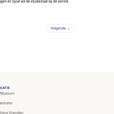
en en Sjoel wil de studiezaal op de eerste
Volgende →
GATIE
 Museum
anisatie
chting Vrienden