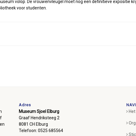
eum volop. De vrouwenvleugel moet nog een definitieve expositie krijg
liotheek voor studenten.
Adres
NAVI
m
Museum Sjoel Elburg
Het
f
Graaf Hendriksteeg 2
Org
ben
8081 CH Elburg
Telefoon: 0525 685564
Sti