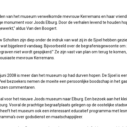
nden van het museum verwelkomde mevrouw Kerremans en haar vriendin h
chtige monument voor Joods Elburg. Door de verhalen levend te houden 
werkt,” aldus Van den Boogert.
holten zijn diep onder de indruk van wat zij in de Sjoel hebben gezien
 wat bijgeleerd vandaag. Bijvoorbeeld over de begrafenisgewoonte om zan
raven niet wordt gespijkerd.” Ze zijn vast van plan om terug te komen
nthousiaste mevrouw Kerremans.
uni 2008 is meer dan het museum op had durven hopen. De Sjoel is een gr
. Veel bezoekers nemen de moeite een persoonlijke boodschap in het gas
gelezen commentaren.
aal voor het nieuwe Joods museum naar Elburg. Een bezoek aan het kle
rg. Vooral de prachtige begraafplaats gelegen op de oostelijke stadsw
 heeft het museum ook een interessant educatief programma met lesma
ramma’s over godsdienst en maatschappijleer.