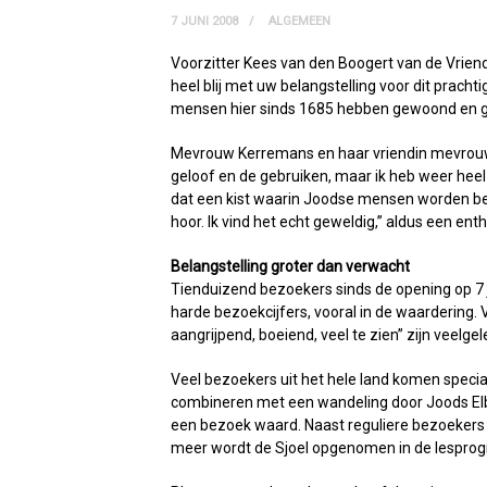
7 JUNI 2008
ALGEMEEN
Voorzitter Kees van den Boogert van de Vrie
heel blij met uw belangstelling voor dit pra
mensen hier sinds 1685 hebben gewoond en ge
Mevrouw Kerremans en haar vriendin mevrouw Sc
geloof en de gebruiken, maar ik heb weer heel
dat een kist waarin Joodse mensen worden beg
hoor. Ik vind het echt geweldig,” aldus een e
Belangstelling groter dan verwacht
Tienduizend bezoekers sinds de opening op 7 j
harde bezoekcijfers, vooral in de waardering
aangrijpend, boeiend, veel te zien” zijn veel
Veel bezoekers uit het hele land komen speci
combineren met een wandeling door Joods Elbu
een bezoek waard. Naast reguliere bezoekers
meer wordt de Sjoel opgenomen in de lesprog