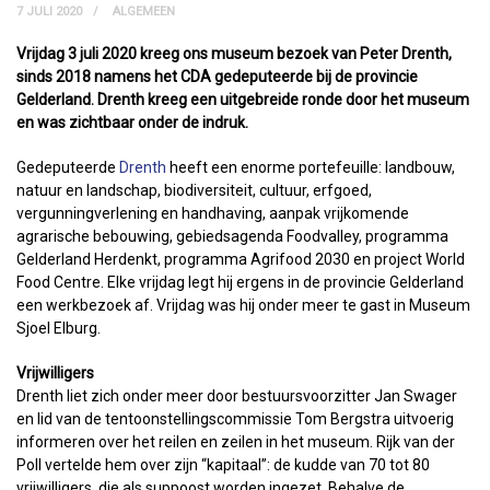
7 JULI 2020
ALGEMEEN
Vrijdag 3 juli 2020 kreeg ons museum bezoek van Peter Drenth,
sinds 2018 namens het CDA gedeputeerde bij de provincie
Gelderland. Drenth kreeg een uitgebreide ronde door het museum
en was zichtbaar onder de indruk.
Gedeputeerde
Drenth
heeft een enorme portefeuille: landbouw,
natuur en landschap, biodiversiteit, cultuur, erfgoed,
vergunningverlening en handhaving, aanpak vrijkomende
agrarische bebouwing, gebiedsagenda Foodvalley, programma
Gelderland Herdenkt, programma Agrifood 2030 en project World
Food Centre. Elke vrijdag legt hij ergens in de provincie Gelderland
een werkbezoek af. Vrijdag was hij onder meer te gast in Museum
Sjoel Elburg.
Vrijwilligers
Drenth liet zich onder meer door bestuursvoorzitter Jan Swager
en lid van de tentoonstellingscommissie Tom Bergstra uitvoerig
informeren over het reilen en zeilen in het museum. Rijk van der
Poll vertelde hem over zijn “kapitaal”: de kudde van 70 tot 80
vrijwilligers, die als suppoost worden ingezet. Behalve de