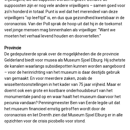
suppoosten zijn er nog vele andere vrijwilligers – samen goed voor
zo’n honderd in totaal. Punt is wel dat het merendeel van deze
vrijwilligers “op leeftijd” is, en dus qua gezondheid kwetsbaar in de
coronacrisis. Van der Poll sprak de hoop uit dat hij in de toekomst
veel jonge mensen mag binnenhalen als vrijwilliger. “Want we
moeten het verhaal levend houden en doorvertellen.”
Provincie
De gedeputeerde sprak over de mogelijkheden die de provincie
Gelderland biedt voor musea als Museum Sjoel Elburg. Hij schetste
de kanalen waarlangs subsidiepotten kunnen worden aangeboord
– voor de herinrichting van het museum is daar destijds gebruik
van gemaakt. En voor meerdere zaken, zoals de
wisseltentoonstellingen in het kader van 75 jaar vrijheid. Maar er
doemt ook een grote en kostbare onderhoudsbeurt van het
monumentale pand op en waar haalt het museum daarvoor het
pecunia vandaan? Penningmeester Ben van Eerde legde uit dat
het museum financieel ernstig getroffen wordt door de
coronacrisis en liet Drenth zien dat Museum Sjoel Elburg er in alle
opzichten voor de crisis picobello voor stond.