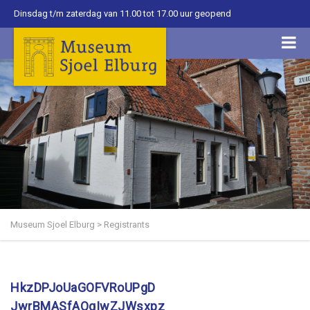
Dinsdag t/m zaterdag van 11.00 tot 17.00 uur geopend
Museum Sjoel Elburg
>
Registrants
HkzDPJoUaGOFVRoUPgD
JwrBMASfAQgIwZJWsxpz