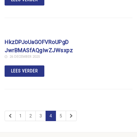
HkzDPJoUaGOFVRoUPgD
JwrBMASfAQgIwZJWsxpz
26 DECEMBER 2025
LEES VERDER
1
2
3
4
5