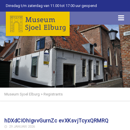
Dinsdag t/m zaterdag van 11.00 tot 17.00 uur geopend
Museum Sjoel Elburg
>
Registrants
hDXdCIOhIgvvGurnZc evXKsvjTcyxQRMRQ
29 JANUARI 2026