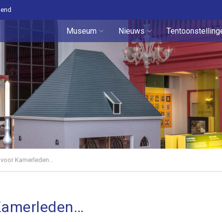
pend
Museum
Nieuws
Tentoonstelling
 voor Kamerleden…
 Kamerleden…