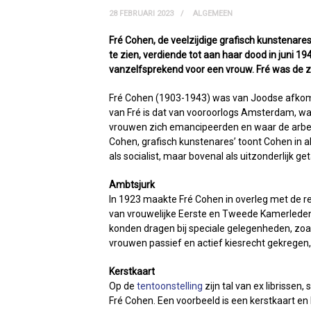
28 FEBRUARI 2023
ALGEMEEN
Fré Cohen, de veelzijdige grafisch kunstenare
te zien, verdiende tot aan haar dood in juni 1
vanzelfsprekend voor een vrouw. Fré was de z
Fré Cohen (1903-1943) was van Joodse afkoms
van Fré is dat van vooroorlogs Amsterdam, 
vrouwen zich emancipeerden en waar de arbeid
Cohen, grafisch kunstenares’ toont Cohen in a
als socialist, maar bovenal als uitzonderlijk g
Ambtsjurk
In 1923 maakte Fré Cohen in overleg met de r
van vrouwelijke Eerste en Tweede Kamerleden
konden dragen bij speciale gelegenheden, zoa
vrouwen passief en actief kiesrecht gekregen, 
Kerstkaart
Op de
tentoonstelling
zijn tal van ex librissen
Fré Cohen. Een voorbeeld is een kerstkaart en