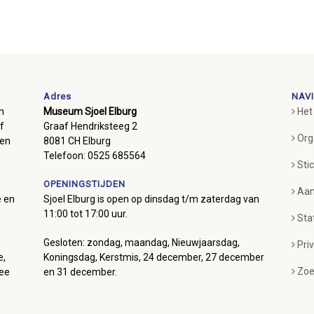
Adres
NAVI
m
Museum Sjoel Elburg
Het
f
Graaf Hendriksteeg 2
Org
ben
8081 CH Elburg
Telefoon: 0525 685564
Sti
OPENINGSTIJDEN
Aan
e en
Sjoel Elburg is open op dinsdag t/m zaterdag van
11:00 tot 17:00 uur.
Sta
Gesloten: zondag, maandag, Nieuwjaarsdag,
Pri
e,
Koningsdag, Kerstmis, 24 december, 27 december
Zoe
mee
en 31 december.