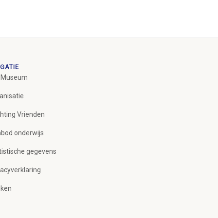
GATIE
 Museum
anisatie
chting Vrienden
bod onderwijs
tistische gegevens
vacyverklaring
ken