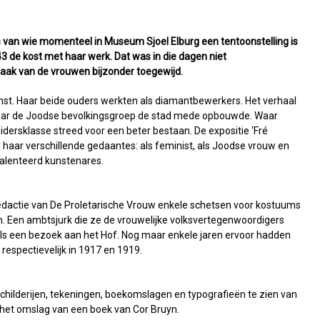
s van wie momenteel in Museum Sjoel Elburg een tentoonstelling is
943 de kost met haar werk. Dat was in die dagen niet
aak van de vrouwen bijzonder toegewijd.
t. Haar beide ouders werkten als diamantbewerkers. Het verhaal
waar de Joodse bevolkingsgroep de stad mede opbouwde. Waar
ersklasse streed voor een beter bestaan. De expositie ‘Fré
l haar verschillende gedaantes: als feminist, als Joodse vrouw en
etalenteerd kunstenares.
edactie van De Proletarische Vrouw enkele schetsen voor kostuums
. Een ambtsjurk die ze de vrouwelijke volksvertegenwoordigers
ls een bezoek aan het Hof. Nog maar enkele jaren ervoor hadden
respectievelijk in 1917 en 1919.
, schilderijen, tekeningen, boekomslagen en typografieën te zien van
 het omslag van een boek van Cor Bruyn.