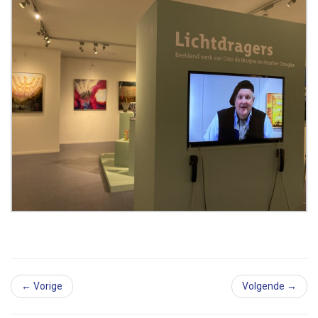
← Vorige
Volgende →