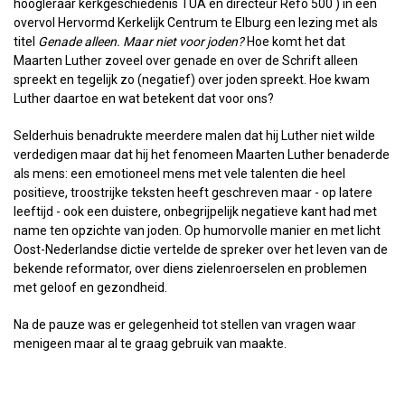
hoogleraar kerkgeschiedenis TUA en directeur Refo 500 ) in een
overvol Hervormd Kerkelijk Centrum te Elburg een lezing met als
titel
Genade alleen. Maar niet voor joden?
Hoe komt het dat
Maarten Luther zoveel over genade en over de Schrift alleen
spreekt en tegelijk zo (negatief) over joden spreekt. Hoe kwam
Luther daartoe en wat betekent dat voor ons?
Selderhuis benadrukte meerdere malen dat hij Luther niet wilde
verdedigen maar dat hij het fenomeen Maarten Luther benaderde
als mens: een emotioneel mens met vele talenten die heel
positieve, troostrijke teksten heeft geschreven maar - op latere
leeftijd - ook een duistere, onbegrijpelijk negatieve kant had met
name ten opzichte van joden. Op humorvolle manier en met licht
Oost-Nederlandse dictie vertelde de spreker over het leven van de
bekende reformator, over diens zielenroerselen en problemen
met geloof en gezondheid.
Na de pauze was er gelegenheid tot stellen van vragen waar
menigeen maar al te graag gebruik van maakte.