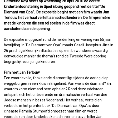
Catherine Keyl heeft op woensdag 28 april 2010 de eerste
kindertentoonstelling in Sjoel Elburg geopend met de titel “De
Diamant van Opa”. De expositie begint met een film waarin Jan
Terlouw het verhaal vertelt aan schoolkinderen. De filmpremière
met de kinderen die een rol spelen in de film was direct
aansluitend aan de opening.
De expositie is opgezet rond de herdenking en viering van 65 jaar
bevrijding. In ‘De Diamant van Opa’ maakt Ceseli Josephus Jitta in
26 prachtige kleurrijke illustraties op een bewonderenswaardig
eenvoudige manier de thema’s rond de Tweede Wereldoorlog
begrijpelijk voor jonge kinderen.
Film met Jan Terlouw
Een waardevolle, fonkelende diamant ligt tijdens de oorlog diep
weggeborgen in een kluis in Engeland. Van wie is de diamant? En:
waarom komt niemand hem ophalen? Rond deze edelsteen
ontspint zich het ontroerende en dramatische verhaal van drie
Joodse mensen in bezet Nederland. Het verhaal, verteld en
verbeeld in het prentenboek ‘De Diamant van Opa’, is door
cineaste Pamela Sturhoofd omgezet naar film en wordt
voorgelezen door kinderboekenschrijver en rasverteller Jan