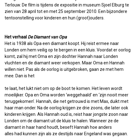
Terlouw. De film is tijdens de expositie in museum Sjoel Elburg te
zien van 28 april tot en met 25 september 2010. Een bijzondere
tentoonstelling voor kinderen en hun (groot)ouders.
Het verhaal
De Diamant van Opa
Het is 1938 als Opa een diamant koopt. Hij reist ermee naar
Londen om hem veilig op te bergen in een kluis. Voordat er oorlog
komt, zal hij met Oma en zijn dochter Hannah naar Londen
vluchten en de diamant weer verkopen. Maar Oma en Hannah
willen niet. Pas als de oorlog is uitgebroken, gaan ze met hem
mee. Dan is het
te laat, het lukt niet om op de boot te komen. Het leven wordt
moeilijker. Opa en Oma worden ‘weggehaald’ en ‘zijn nooit meer
teruggekomen’. Hannah, die net getrouwd is met Max, duikt met
haar man onder. Na de oorlog krijgen ze drie zoons, die later ook
kinderen krijgen. Als Hannah oud is, reist haar jongste zoon naar
Londen om de diamant uit de kluis te halen. Wanneer ze de
diamant in haar hand houdt, beseft Hannah hoe anders
alles had kunnen zijn als ze destijds naar Engeland was gegaan.