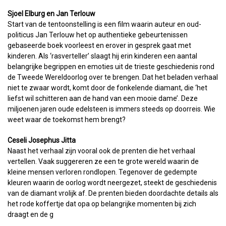
Sjoel Elburg en Jan Terlouw
Start van de tentoonstelling is een film waarin auteur en oud-
politicus Jan Terlouw het op authentieke gebeurtenissen
gebaseerde boek voorleest en erover in gesprek gaat met
kinderen. Als ‘rasverteller’ slaagt hij erin kinderen een aantal
belangrijke begrippen en emoties uit de trieste geschiedenis rond
de Tweede Wereldoorlog over te brengen. Dat het beladen verhaal
niet te zwaar wordt, komt door de fonkelende diamant, die ‘het
liefst wil schitteren aan de hand van een mooie dame’. Deze
miljoenen jaren oude edelsteen is immers steeds op doorreis. Wie
weet waar de toekomst hem brengt?
Ceseli Josephus Jitta
Naast het verhaal zijn vooral ook de prenten die het verhaal
vertellen. Vaak suggereren ze een te grote wereld waarin de
kleine mensen verloren rondlopen. Tegenover de gedempte
kleuren waarin de oorlog wordt neergezet, steekt de geschiedenis
van de diamant vrolijk af. De prenten bieden doordachte details als
het rode koffertje dat opa op belangrijke momenten bij zich
draagt en de g