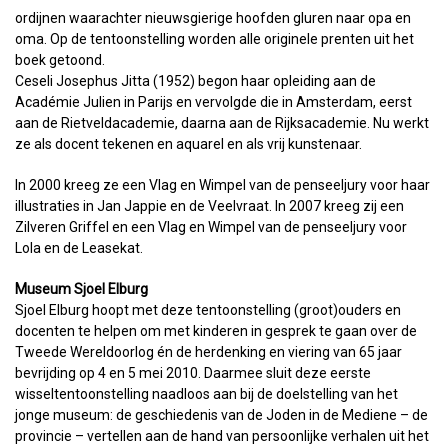
ordijnen waarachter nieuwsgierige hoofden gluren naar opa en
oma. Op de tentoonstelling worden alle originele prenten uit het
boek getoond.
Ceseli Josephus Jitta (1952) begon haar opleiding aan de
Académie Julien in Parijs en vervolgde die in Amsterdam, eerst
aan de Rietveldacademie, daarna aan de Rijksacademie. Nu werkt
ze als docent tekenen en aquarel en als vrij kunstenaar.
In 2000 kreeg ze een Vlag en Wimpel van de penseeljury voor haar
illustraties in Jan Jappie en de Veelvraat. In 2007 kreeg zij een
Zilveren Griffel en een Vlag en Wimpel van de penseeljury voor
Lola en de Leasekat.
Museum Sjoel Elburg
Sjoel Elburg hoopt met deze tentoonstelling (groot)ouders en
docenten te helpen om met kinderen in gesprek te gaan over de
Tweede Wereldoorlog én de herdenking en viering van 65 jaar
bevrijding op 4 en 5 mei 2010. Daarmee sluit deze eerste
wisseltentoonstelling naadloos aan bij de doelstelling van het
jonge museum: de geschiedenis van de Joden in de Mediene – de
provincie – vertellen aan de hand van persoonlijke verhalen uit het