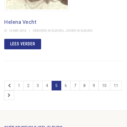
Helena Vecht
16 MEI 2016
GEBOREN IN ELBURG
,
JODEN IN ELBURG
LEES VERDER
1
2
3
4
5
6
7
8
9
10
11