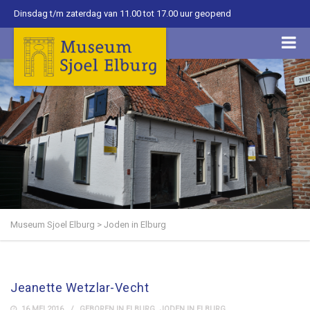
Dinsdag t/m zaterdag van 11.00 tot 17.00 uur geopend
Museum Sjoel Elburg
>
Joden in Elburg
Jeanette Wetzlar-Vecht
16 MEI 2016
GEBOREN IN ELBURG
,
JODEN IN ELBURG