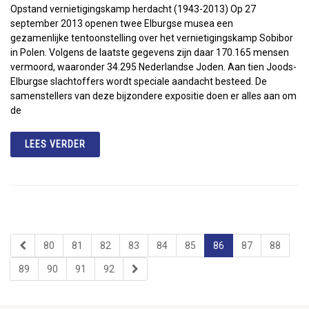
Opstand vernietigingskamp herdacht (1943-2013) Op 27
september 2013 openen twee Elburgse musea een
gezamenlijke tentoonstelling over het vernietigingskamp Sobibor
in Polen. Volgens de laatste gegevens zijn daar 170.165 mensen
vermoord, waaronder 34.295 Nederlandse Joden. Aan tien Joods-
Elburgse slachtoffers wordt speciale aandacht besteed. De
samenstellers van deze bijzondere expositie doen er alles aan om
de
LEES VERDER
80
81
82
83
84
85
86
87
88
89
90
91
92