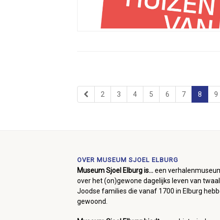
2
3
4
5
6
7
8
9
OVER MUSEUM SJOEL ELBURG
Museum Sjoel Elburg is...
een verhalenmuseu
over het (on)gewone dagelijks leven van twaal
Joodse families die vanaf 1700 in Elburg heb
gewoond.