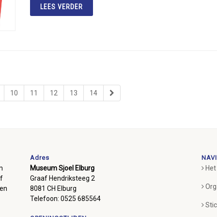
LEES VERDER
10
11
12
13
14
Adres
NAVI
m
Museum Sjoel Elburg
Het
f
Graaf Hendriksteeg 2
Org
ben
8081 CH Elburg
Telefoon: 0525 685564
Sti