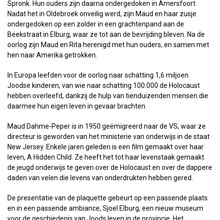
Spronk. Hun ouders zijn daarna ondergedoken in Amersfoort.
Nadat het in Oldebroek onveilig werd, zijn Maud en haar zusje
ondergedoken op een zolder in een grachtenpand aan de
Beekstraat in Elburg, waar ze tot aan de bevrijding bleven. Na de
oorlog zijn Maud en Rita herenigd met hun ouders, en samen met
hen naar Amerika getrokken.
In Europa leefden voor de oorlog naar schatting 1,6 miljoen
Joodse kinderen, van wie naar schatting 100.000 de Holocaust
hebben overleefd, dankzij de hulp van tienduizenden mensen die
daarmee hun eigen leven in gevaar brachten.
Maud Dahme-Peper is in 1950 geëmigreerd naar de VS, waar ze
directeur is geworden van het ministerie van onderwijs in de staat
New Jersey. Enkele jaren geleden is een film gemaakt over haar
leven, A Hidden Child. Ze heeft het tot haar levenstaak gemaakt
de jeugd onderwijs te geven over de Holocaust en over de dappere
daden van velen die levens van onderdrukten hebben gered.
De presentatie van de plaquette gebeurt op een passende plaats
en in een passende ambiance, Sjoel Elburg, een nieuw museum
voor de geschiedenis van Joods leven in de provincie. Het