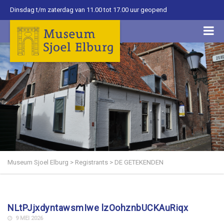
Dinsdag t/m zaterdag van 11.00 tot 17.00 uur geopend
Museum Sjoel Elburg
>
Registrants
>
DE GETEKENDEN
NLtPJjxdyntawsmIwe lzOohznbUCKAuRiqx
9 MEI 2026