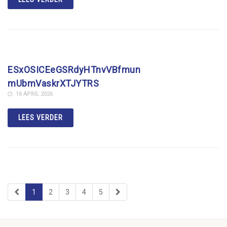
ESxOSICEeGSRdyHTnvVBfmun
mUbmVaskrXTJYTRS
16 APRIL 2026
LEES VERDER
1
2
3
4
5