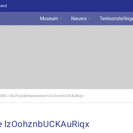
pend
Museum
Nieuws
Tentoonstelling
DEN
>
NLtPJjxdyntawsmIwe lzOohznbUCKAuRiqx
e lzOohznbUCKAuRiqx