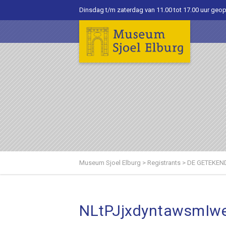
Dinsdag t/m zaterdag van 11.00 tot 17.00 uur geo
Museum Sjoel Elburg
>
Registrants
>
DE GETEKEN
NLtPJjxdyntawsmIw