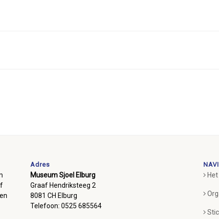
Adres
NAVI
m
Museum Sjoel Elburg
Het
f
Graaf Hendriksteeg 2
Org
ben
8081 CH Elburg
Telefoon: 0525 685564
Sti