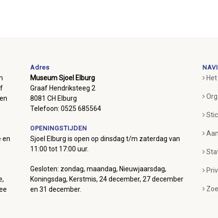
Adres
NAVI
m
Museum Sjoel Elburg
Het
f
Graaf Hendriksteeg 2
Org
ben
8081 CH Elburg
Telefoon: 0525 685564
Sti
OPENINGSTIJDEN
Aan
e en
Sjoel Elburg is open op dinsdag t/m zaterdag van
11:00 tot 17:00 uur.
Sta
Gesloten: zondag, maandag, Nieuwjaarsdag,
Pri
e,
Koningsdag, Kerstmis, 24 december, 27 december
Zoe
mee
en 31 december.