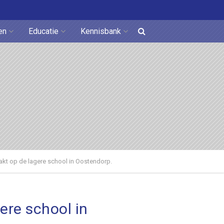
en
Educatie
Kennisbank
kt op de lagere school in Oostendorp.
ere school in