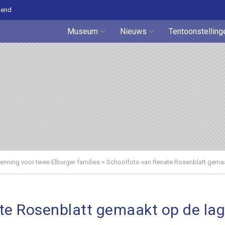
pend
Museum
Nieuws
Tentoonstelling
nning voor twee Elburger families
>
Schoolfoto van Renate Rosenblatt gemaa
e Rosenblatt gemaakt op de lag