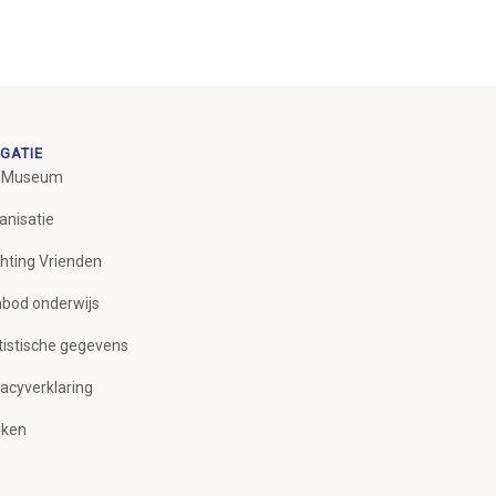
GATIE
 Museum
anisatie
chting Vrienden
bod onderwijs
tistische gegevens
vacyverklaring
ken