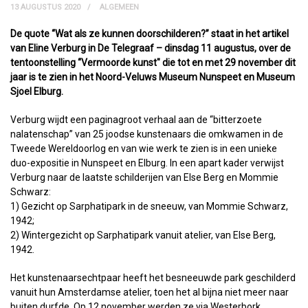
13 AUGUSTUS 2020
ALGEMEEN
De quote “Wat als ze kunnen doorschilderen?” staat in het artikel
van Eline Verburg in De Telegraaf – dinsdag 11 augustus, over de
tentoonstelling “Vermoorde kunst" die tot en met 29 november dit
jaar is te zien in het Noord-Veluws Museum Nunspeet en Museum
Sjoel Elburg.
Verburg wijdt een paginagroot verhaal aan de “bitterzoete
nalatenschap” van 25 joodse kunstenaars die omkwamen in de
Tweede Wereldoorlog en van wie werk te zien is in een unieke
duo-expositie in Nunspeet en Elburg. In een apart kader verwijst
Verburg naar de laatste schilderijen van Else Berg en Mommie
Schwarz:
1) Gezicht op Sarphatipark in de sneeuw, van Mommie Schwarz,
1942;
2) Wintergezicht op Sarphatipark vanuit atelier, van Else Berg,
1942.
Het kunstenaarsechtpaar heeft het besneeuwde park geschilderd
vanuit hun Amsterdamse atelier, toen het al bijna niet meer naar
buiten durfde. Op 12 november werden ze via Westerbork