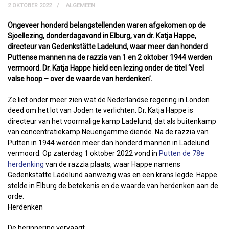
2 OKTOBER 2022
ALGEMEEN
Ongeveer honderd belangstellenden waren afgekomen op de
Sjoellezing, donderdagavond in Elburg, van dr. Katja Happe,
directeur van Gedenkstätte Ladelund, waar meer dan honderd
Puttense mannen na de razzia van 1 en 2 oktober 1944 werden
vermoord. Dr. Katja Happe hield een lezing onder de titel ‘Veel
valse hoop – over de waarde van herdenken’.
Ze liet onder meer zien wat de Nederlandse regering in Londen
deed om het lot van Joden te verlichten. Dr. Katja Happe is
directeur van het voormalige kamp Ladelund, dat als buitenkamp
van concentratiekamp Neuengamme diende. Na de razzia van
Putten in 1944 werden meer dan honderd mannen in Ladelund
vermoord. Op zaterdag 1 oktober 2022 vond in
Putten de 78e
herdenking
van de razzia plaats, waar Happe namens
Gedenkstätte Ladelund aanwezig was en een krans legde. Happe
stelde in Elburg de betekenis en de waarde van herdenken aan de
orde.
Herdenken
De herinnering vervaagt