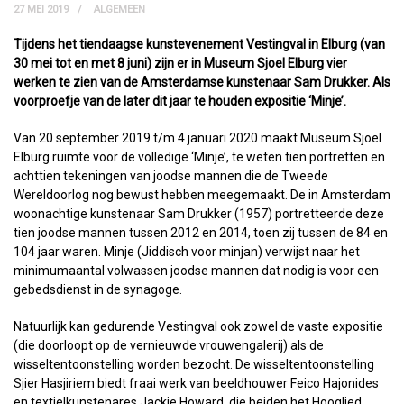
27 MEI 2019
ALGEMEEN
Tijdens het tiendaagse kunstevenement Vestingval in Elburg (van
30 mei tot en met 8 juni) zijn er in Museum Sjoel Elburg vier
werken te zien van de Amsterdamse kunstenaar Sam Drukker. Als
voorproefje van de later dit jaar te houden expositie ‘Minje’.
Van 20 september 2019 t/m 4 januari 2020 maakt Museum Sjoel
Elburg ruimte voor de volledige ‘Minje’, te weten tien portretten en
achttien tekeningen van joodse mannen die de Tweede
Wereldoorlog nog bewust hebben meegemaakt. De in Amsterdam
woonachtige kunstenaar Sam Drukker (1957) portretteerde deze
tien joodse mannen tussen 2012 en 2014, toen zij tussen de 84 en
104 jaar waren. Minje (Jiddisch voor minjan) verwijst naar het
minimumaantal volwassen joodse mannen dat nodig is voor een
gebedsdienst in de synagoge.
Natuurlijk kan gedurende Vestingval ook zowel de vaste expositie
(die doorloopt op de vernieuwde vrouwengalerij) als de
wisseltentoonstelling worden bezocht. De wisseltentoonstelling
Sjier Hasjiriem biedt fraai werk van beeldhouwer Feico Hajonides
en textielkunstenares Jackie Howard, die beiden het Hooglied