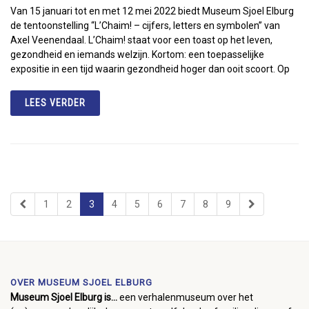
Van 15 januari tot en met 12 mei 2022 biedt Museum Sjoel Elburg
de tentoonstelling “L’Chaim! – cijfers, letters en symbolen” van
Axel Veenendaal. L’Chaim! staat voor een toast op het leven,
gezondheid en iemands welzijn. Kortom: een toepasselijke
expositie in een tijd waarin gezondheid hoger dan ooit scoort. Op
LEES VERDER
1
2
3
4
5
6
7
8
9
OVER MUSEUM SJOEL ELBURG
Museum Sjoel Elburg is...
een verhalenmuseum over het