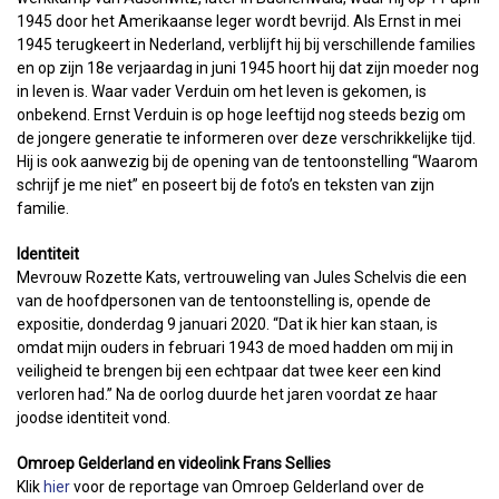
1945 door het Amerikaanse leger wordt bevrijd. Als Ernst in mei
1945 terugkeert in Nederland, verblijft hij bij verschillende families
en op zijn 18e verjaardag in juni 1945 hoort hij dat zijn moeder nog
in leven is. Waar vader Verduin om het leven is gekomen, is
onbekend. Ernst Verduin is op hoge leeftijd nog steeds bezig om
de jongere generatie te informeren over deze verschrikkelijke tijd.
Hij is ook aanwezig bij de opening van de tentoonstelling “Waarom
schrijf je me niet” en poseert bij de foto’s en teksten van zijn
familie.
Identiteit
Mevrouw Rozette Kats, vertrouweling van Jules Schelvis die een
van de hoofdpersonen van de tentoonstelling is, opende de
expositie, donderdag 9 januari 2020. “Dat ik hier kan staan, is
omdat mijn ouders in februari 1943 de moed hadden om mij in
veiligheid te brengen bij een echtpaar dat twee keer een kind
verloren had.” Na de oorlog duurde het jaren voordat ze haar
joodse identiteit vond.
Omroep Gelderland en videolink Frans Sellies
Klik
hier
voor de reportage van Omroep Gelderland over de