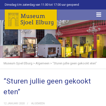
Dinsdag t/m zaterdag van 11.00 tot 17.00 uur geopend
Museum Sjoel Elburg
>
Algemeen
>
“Sturen jullie geen gekookt eten”
“Sturen jullie geen gekookt
eten”
12 JANUARI 2020
ALGEMEEN