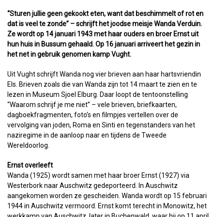
“Sturen jullie geen gekookt eten, want dat beschimmelt of rot en
dat is veel te zonde” – schrijft het joodse meisje Wanda Verduin.
Ze wordt op 14 januari 1943 met haar ouders en broer Ernst uit
hun huis in Bussum gehaald. Op 16 januari arriveert het gezin in
het net in gebruik genomen kamp Vught.
Uit Vught schrijft Wanda nog vier brieven aan haar hartsvriendin
Els. Brieven zoals die van Wanda zijn tot 14 maart te zien en te
lezen in Museum Sjoel Elburg. Daar loopt de tentoonstelling
“Waarom schrijf je me niet” – vele brieven, briefkaarten,
dagboekfragmenten, foto’s en filmpjes vertellen over de
vervolging van joden, Roma en Sinti en tegenstanders van het
naziregime in de aanloop naar en tijdens de Tweede
Wereldoorlog.
Ernst overleeft
Wanda (1925) wordt samen met haar broer Ernst (1927) via
Westerbork naar Auschwitz gedeporteerd. In Auschwitz
aangekomen worden ze gescheiden. Wanda wordt op 15 februari
1944 in Auschwitz vermoord. Ernst komt terecht in Monowitz, het
werkkamp van Auschwitz, later in Buchenwald, waar hij op 11 april