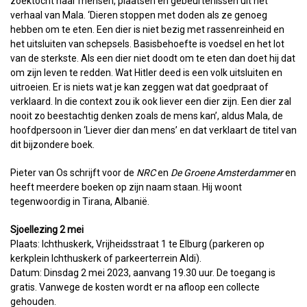
zoektocht naar mensen, plaatsen en gebeurtenissen uit het
verhaal van Mala. ‘Dieren stoppen met doden als ze genoeg
hebben om te eten. Een dier is niet bezig met rassenreinheid en
het uitsluiten van schepsels. Basisbehoefte is voedsel en het lot
van de sterkste. Als een dier niet doodt om te eten dan doet hij dat
om zijn leven te redden. Wat Hitler deed is een volk uitsluiten en
uitroeien. Er is niets wat je kan zeggen wat dat goedpraat of
verklaard. In die context zou ik ook liever een dier zijn. Een dier zal
nooit zo beestachtig denken zoals de mens kan’, aldus Mala, de
hoofdpersoon in ‘Liever dier dan mens’ en dat verklaart de titel van
dit bijzondere boek.
Pieter van Os schrijft voor de
NRC
en
De Groene Amsterdammer
en
heeft meerdere boeken op zijn naam staan. Hij woont
tegenwoordig in Tirana, Albanië.
Sjoellezing 2 mei
Plaats: Ichthuskerk, Vrijheidsstraat 1 te Elburg (parkeren op
kerkplein Ichthuskerk of parkeerterrein Aldi).
Datum: Dinsdag 2 mei 2023, aanvang 19.30 uur. De toegang is
gratis. Vanwege de kosten wordt er na afloop een collecte
gehouden.