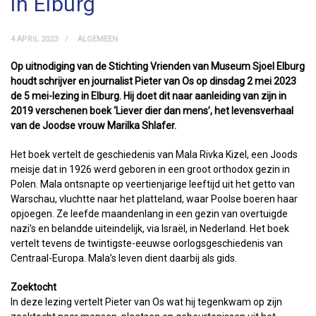
in Elburg
4 APRIL 2023
ALGEMEEN
Op uitnodiging van de Stichting Vrienden van Museum Sjoel Elburg
houdt schrijver en journalist Pieter van Os op dinsdag 2 mei 2023
de 5 mei-lezing in Elburg. Hij doet dit naar aanleiding van zijn in
2019 verschenen boek ‘Liever dier dan mens’, het levensverhaal
van de Joodse vrouw Marilka Shlafer.
Het boek vertelt de geschiedenis van Mala Rivka Kizel, een Joods
meisje dat in 1926 werd geboren in een groot orthodox gezin in
Polen. Mala ontsnapte op veertienjarige leeftijd uit het getto van
Warschau, vluchtte naar het platteland, waar Poolse boeren haar
opjoegen. Ze leefde maandenlang in een gezin van overtuigde
nazi’s en belandde uiteindelijk, via Israël, in Nederland. Het boek
vertelt tevens de twintigste-eeuwse oorlogsgeschiedenis van
Centraal-Europa. Mala’s leven dient daarbij als gids.
Zoektocht
In deze lezing vertelt Pieter van Os wat hij tegenkwam op zijn