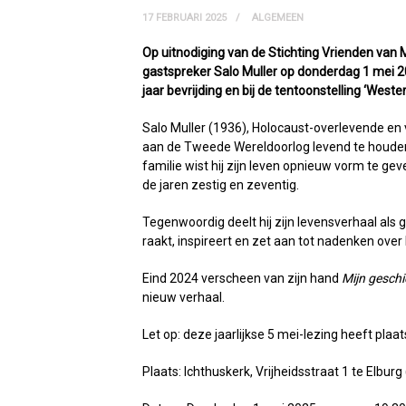
17 FEBRUARI 2025
ALGEMEEN
Op uitnodiging van de Stichting Vrienden van
gastspreker Salo Muller op donderdag 1 mei 20
jaar bevrijding en bij de tentoonstelling ‘Weste
Salo Muller (1936), Holocaust-overlevende en 
aan de Tweede Wereldoorlog levend te houden. 
familie wist hij zijn leven opnieuw vorm te ge
de jaren zestig en zeventig.
Tegenwoordig deelt hij zijn levensverhaal als g
raakt, inspireert en zet aan tot nadenken ove
Eind 2024 verscheen van zijn hand
Mijn geschi
nieuw verhaal.
Let op: deze jaarlijkse 5 mei-lezing heeft pla
Plaats: Ichthuskerk, Vrijheidsstraat 1 te Elbur