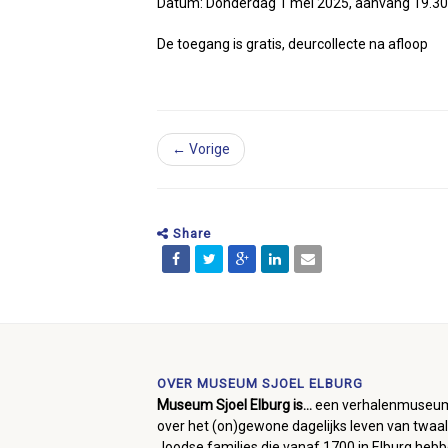
Datum: Donderdag 1 mei 2025, aanvang 19.30
De toegang is gratis, deurcollecte na afloop
← Vorige
Share
OVER MUSEUM SJOEL ELBURG
Museum Sjoel Elburg is...
een verhalenmuseu
over het (on)gewone dagelijks leven van twaal
Joodse families die vanaf 1700 in Elburg heb