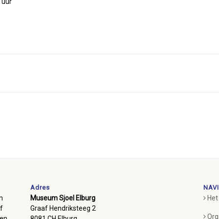
 uur
Adres
NAVI
m
Museum Sjoel Elburg
Het
f
Graaf Hendriksteeg 2
Org
ben
8081 CH Elburg