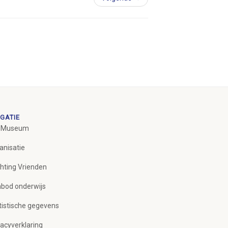
GATIE
 Museum
anisatie
chting Vrienden
bod onderwijs
tistische gegevens
vacyverklaring