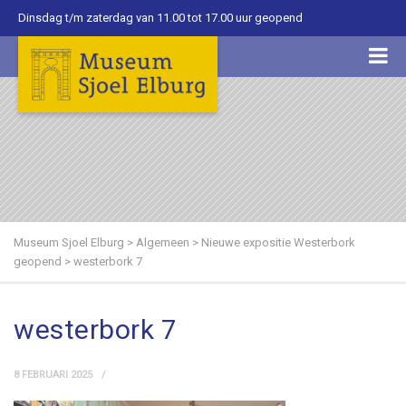
Dinsdag t/m zaterdag van 11.00 tot 17.00 uur geopend
Museum Sjoel Elburg
>
Algemeen
>
Nieuwe expositie Westerbork
geopend
>
westerbork 7
westerbork 7
8 FEBRUARI 2025