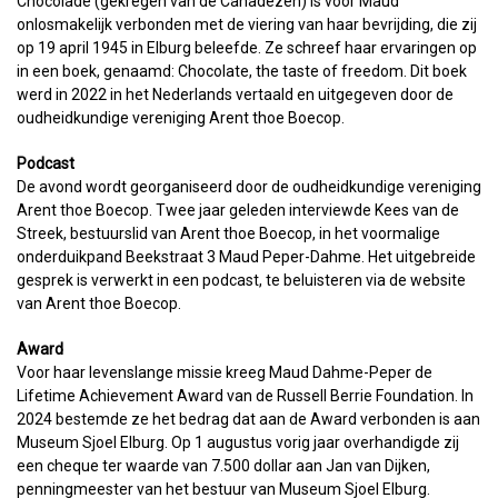
Chocolade (gekregen van de Canadezen) is voor Maud
onlosmakelijk verbonden met de viering van haar bevrijding, die zij
op 19 april 1945 in Elburg beleefde. Ze schreef haar ervaringen op
in een boek, genaamd: Chocolate, the taste of freedom. Dit boek
werd in 2022 in het Nederlands vertaald en uitgegeven door de
oudheidkundige vereniging Arent thoe Boecop.
Podcast
De avond wordt georganiseerd door de oudheidkundige vereniging
Arent thoe Boecop. Twee jaar geleden interviewde Kees van de
Streek, bestuurslid van Arent thoe Boecop, in het voormalige
onderduikpand Beekstraat 3 Maud Peper-Dahme. Het uitgebreide
gesprek is verwerkt in een podcast, te beluisteren via de website
van Arent thoe Boecop.
Award
Voor haar levenslange missie kreeg Maud Dahme-Peper de
Lifetime Achievement Award van de Russell Berrie Foundation. In
2024 bestemde ze het bedrag dat aan de Award verbonden is aan
Museum Sjoel Elburg. Op 1 augustus vorig jaar overhandigde zij
een cheque ter waarde van 7.500 dollar aan Jan van Dijken,
penningmeester van het bestuur van Museum Sjoel Elburg.