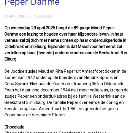
Peper-Dahme
13 APRIL 2025
ALGEMEEN
Op woensdag 23 april 2025 hoopt de 89-jarige Maud Peper-
Dahme een lezing te houden over haar bijzondere leven. In haar
verhaal zal zij zich met name richten op haar onderduikperiode in
Oldebroek en in Elburg. Bijzonder is dat Maud voor het eerst zal
vertellen op haar (tweede) onderduikadres aan de Beekstraat 3 in
Elburg.
De Joodse zusjes Maud en Rita Peper uit Amersfoort doken in de
zomer van 1942 onder op de boerderij van Hendrik Spronk en
Coba Spronk-Flier aan de Zuiderzeestraatweg 366 in Oldebroek.
Toen het daar eind december 1944 niet meer veilig was, kregen de
zusjes Peper een onderduikadres bij de familie Westerink aan de
Beekstraat 3 in Elburg. De familie Peper overleefde de oorlog en
keerde terug naar Amersfoort. In 1950 emigreerde het gezin
Peper naar de Verenigde Staten.
Chocolade