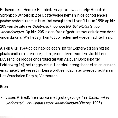
Fietsenmaker Hendrik Heerdink en zijn vrouw Jannetje Heerdink-
Spronk op Winterdijk 2 te Oosterwolde nemen in de oorlog enkele
joodse onderduikers in huis. Dat schrijft drs. H. van ’t Hul in 1995 op blz.
203 van de uitgave
Oldebroek in oorlogstijd. Schuilplaats voor
vreemdelingen.
Op blz. 205 is een foto afgedrukt met enkele van deze
onderduikers. Wie het zijn kon tot op heden niet worden achterhaald.
Als op 6 juli 1944 op de nabijgelegen Hof ter Eekterweg een razzia
plaatsvindt en meerdere joden gearresteerd worden, vlucht Leni
Duyzend, de joodse onderduikster van Aalt van Dorp (Hof ter
Eekterweg 14), het roggeveld in. Heerdink brengt haar eten en drinken
en schakelt het verzet in. Leni wordt een dag later overgebracht naar
Het Verscholen Dorp bij Vierhouten.
Bron:
Visser, A. (red), ‘Een razzia met grote gevolgen’ in:
Oldebroek in
Oorlogstijd. Schuilplaats voor vreemdelingen
(Wezep 1995)