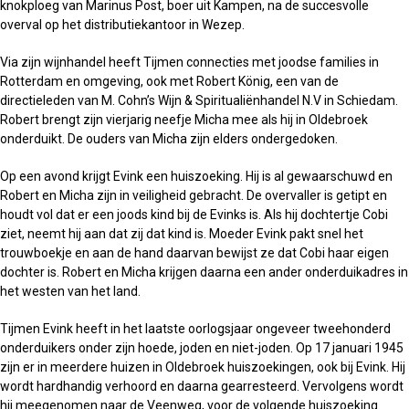
knokploeg van Marinus Post, boer uit Kampen, na de succesvolle
overval op het distributiekantoor in Wezep.
Via zijn wijnhandel heeft Tijmen connecties met joodse families in
Rotterdam en omgeving, ook met Robert König, een van de
directieleden van M. Cohn’s Wijn & Spiritualiënhandel N.V in Schiedam.
Robert brengt zijn vierjarig neefje Micha mee als hij in Oldebroek
onderduikt. De ouders van Micha zijn elders ondergedoken.
Op een avond krijgt Evink een huiszoeking. Hij is al gewaarschuwd en
Robert en Micha zijn in veiligheid gebracht. De overvaller is getipt en
houdt vol dat er een joods kind bij de Evinks is. Als hij dochtertje Cobi
ziet, neemt hij aan dat zij dat kind is. Moeder Evink pakt snel het
trouwboekje en aan de hand daarvan bewijst ze dat Cobi haar eigen
dochter is. Robert en Micha krijgen daarna een ander onderduikadres in
het westen van het land.
Tijmen Evink heeft in het laatste oorlogsjaar ongeveer tweehonderd
onderduikers onder zijn hoede, joden en niet-joden. Op 17 januari 1945
zijn er in meerdere huizen in Oldebroek huiszoekingen, ook bij Evink. Hij
wordt hardhandig verhoord en daarna gearresteerd. Vervolgens wordt
hij meegenomen naar de Veenweg, voor de volgende huiszoeking.