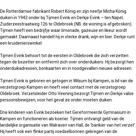
De Rotterdamse fabrikant Robert König en zijn neefje Micha König
duiken in 1942 onder bij Tijmen Evink en Derkje Evink – ten Napel,
Zuiderzeestraatweg 126 te Oldebroek (NB. de woning is afgebroken).
Tijmen heeft een bedrijfje waar limonade, gazeuse en likeur wordt
gemaakt. Daarnaast handelt hij in sterke drank, wijn en bier. Derkje runt
een kruidenierswinkel.
Tijmen Evink behoort tot de eersten in Oldebroek die zich verzetten
tegen de bezetter en ontfermt zich over onderduikers. Hij bezorgt hen
onderduikadressen, bonkaarten en in noodgevallen nieuwe adressen.
Tijmen Evink is geboren en getogen in Wilsum bij Kampen, is lid van de
verzetsgroep Kampen en heeft veel contact met de verzetsgroep
Oldebroek. Verzetsleider Otto Veening bezorgt Tijmen en Derkje valse
persoonsbewijzen, voor het geval ze onder moeten duiken.
Drie kinderen van Evink bezoeken het Gereformeerde Gymnasium in
Kampen en functioneren als koerier. Tijmen ontvangt geld van de
landelijke organisatie van Walraven van Hall, de ‘bankier van het verzet’.
Hij heeft ook een flinke partij voedselbonnen gekregen van de