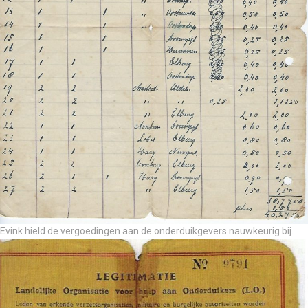
Evink hield de vergoedingen aan de onderduikgevers nauwkeurig bij.