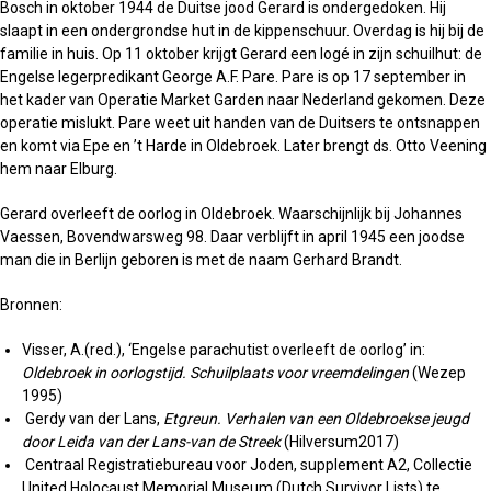
Bosch in oktober 1944 de Duitse jood Gerard is ondergedoken. Hij
slaapt in een ondergrondse hut in de kippenschuur. Overdag is hij bij de
familie in huis. Op 11 oktober krijgt Gerard een logé in zijn schuilhut: de
Engelse legerpredikant George A.F. Pare. Pare is op 17 september in
het kader van Operatie Market Garden naar Nederland gekomen. Deze
operatie mislukt. Pare weet uit handen van de Duitsers te ontsnappen
en komt via Epe en ’t Harde in Oldebroek. Later brengt ds. Otto Veening
hem naar Elburg.
Gerard overleeft de oorlog in Oldebroek. Waarschijnlijk bij Johannes
Vaessen, Bovendwarsweg 98. Daar verblijft in april 1945 een joodse
man die in Berlijn geboren is met de naam Gerhard Brandt.
Bronnen:
Visser, A.(red.), ‘Engelse parachutist overleeft de oorlog’ in:
Oldebroek in oorlogstijd. Schuilplaats voor vreemdelingen
(Wezep
1995)
Gerdy van der Lans,
Etgreun. Verhalen van een Oldebroekse jeugd
door Leida van der Lans-van de Streek
(Hilversum2017)
Centraal Registratiebureau voor Joden, supplement A2, Collectie
United Holocaust Memorial Museum (Dutch Survivor Lists) te