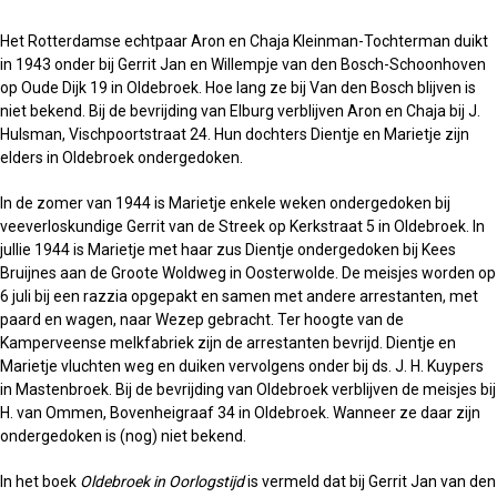
Het Rotterdamse echtpaar Aron en Chaja Kleinman-Tochterman duikt
in 1943 onder bij Gerrit Jan en Willempje van den Bosch-Schoonhoven
op Oude Dijk 19 in Oldebroek. Hoe lang ze bij Van den Bosch blijven is
niet bekend. Bij de bevrijding van Elburg verblijven Aron en Chaja bij J.
Hulsman, Vischpoortstraat 24. Hun dochters Dientje en Marietje zijn
elders in Oldebroek ondergedoken.
In de zomer van 1944 is Marietje enkele weken ondergedoken bij
veeverloskundige Gerrit van de Streek op Kerkstraat 5 in Oldebroek. In
jullie 1944 is Marietje met haar zus Dientje ondergedoken bij Kees
Bruijnes aan de Groote Woldweg in Oosterwolde. De meisjes worden op
6 juli bij een razzia opgepakt en samen met andere arrestanten, met
paard en wagen, naar Wezep gebracht. Ter hoogte van de
Kamperveense melkfabriek zijn de arrestanten bevrijd. Dientje en
Marietje vluchten weg en duiken vervolgens onder bij ds. J. H. Kuypers
in Mastenbroek. Bij de bevrijding van Oldebroek verblijven de meisjes bij
H. van Ommen, Bovenheigraaf 34 in Oldebroek. Wanneer ze daar zijn
ondergedoken is (nog) niet bekend.
In het boek
Oldebroek in Oorlogstijd
is vermeld dat bij Gerrit Jan van den