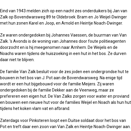
Eind van 1943 melden zich op een nacht zes onderduikers bij Jan van
Zalk op Bovendwarsweg 89 te Oldebroek: Bram en Jo Weijel-Dwinger
met hun zonen Karel en Joop, en Arnold en Heintje Noach-Dwinger.
Ze waren ondergedoken bij Johannes Vaessen, de buurman van Van
Zalk. ’s Avonds is de woning van Johannes door foute politieagenten
doorzocht en is hij meegenomen naar Arnhem. De Weijels en de
Noachs waren tijdens de huiszoeking in een hut in het bos. Ze durven
daar niet te blijven.
De familie Van Zalk besluit voor de zes joden een ondergrondse hut te
bouwen in het bos van J. Pot aan de Bovendwarsweg. Na enige tijd
wordt er een hut bijgebouwd voor de familie Meijers. Zij waren
ondergedoken bij de familie Dekker aan de Veenweg, maar ze
prefereren een eigen hut. De Van Zalks zorgen voor water en proviand
en bouwen een nieuwe hut voor de families Weijel en Noach als hun hut
tijdens het koken vlam vat en afbrand.
Zaterdags voor Pinksteren loopt een Duitse soldaat door het bos van
Pot en treft daar een zoon van Van Zalk en Heintje Noach-Dwinger aan.