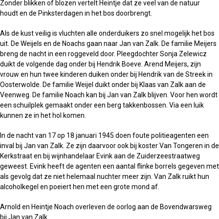
Zonder blikken of blozen vertelt Heintje dat ze veel van de natuur
houdt en de Pinksterdagen in het bos doorbrengt.
Als de kust veilig is vluchten alle onderduikers zo snel mogelijk het bos
uit. De Weijels en de Noachs gaan naar Jan van Zalk. De familie Meijers
breng de nacht in een roggeveld door. Pleegdochter Sonja Zelewicz
duikt de volgende dag onder bij Hendrik Boeve. Arend Meijers, zijn
vrouw en hun twee kinderen duiken onder bij Hendrik van de Streek in
Oosterwolde. De familie Weijel duikt onder bij Klaas van Zalk aan de
Veenweg. De familie Noach kan bij Jan van Zalk blijven. Voor hen wordt
een schuilplek gemaakt onder een berg takkenbossen. Via een luik
kunnen ze in het hol komen.
In de nacht van 17 op 18 januari 1945 doen foute politieagenten een
inval bij Jan van Zalk. Ze zijn daarvoor ook bij koster Van Tongeren in de
Kerkstraat en bij wijnhandelaar Evink aan de Zuiderzeestraatweg
geweest. Evink heeft de agenten een aantal flinke borrels gegeven met
als gevolg dat ze niet helemaal nuchter meer zijn. Van Zalk ruikt hun
alcoholkegel en poeiert hen met een grote mond af.
Arnold en Heintje Noach overleven de oorlog aan de Bovendwarsweg
bij Jan van Zalk.