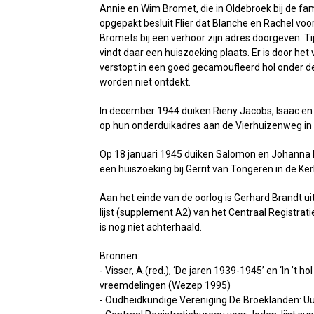
Annie en Wim Bromet, die in Oldebroek bij de fam
opgepakt besluit Flier dat Blanche en Rachel voo
Bromets bij een verhoor zijn adres doorgeven. 
vindt daar een huiszoeking plaats. Er is door he
verstopt in een goed gecamoufleerd hol onder d
worden niet ontdekt.
In december 1944 duiken Rieny Jacobs, Isaac e
op hun onderduikadres aan de Vierhuizenweg in
Op 18 januari 1945 duiken Salomon en Johanna
een huiszoeking bij Gerrit van Tongeren in de Ker
Aan het einde van de oorlog is Gerhard Brandt u
lijst (supplement A2) van het Centraal Registra
is nog niet achterhaald.
Bronnen:
- Visser, A.(red.), ‘De jaren 1939-1945’ en ‘In ’t ho
vreemdelingen (Wezep 1995)
- Oudheidkundige Vereniging De Broeklanden: Uut