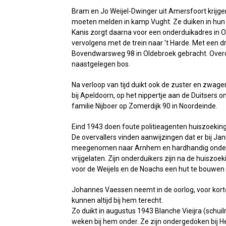
Bram en Jo Weijel-Dwinger uit Amersfoort krijge
moeten melden in kamp Vught. Ze duiken in hun 
Kanis zorgt daarna voor een onderduikadres in Ol
vervolgens met de trein naar ’t Harde. Met een
Bovendwarsweg 98 in Oldebroek gebracht. Overdag 
naastgelegen bos.
Na verloop van tijd duikt ook de zuster en zwager
bij Apeldoorn, op het nippertje aan de Duitsers 
familie Nijboer op Zomerdijk 90 in Noordeinde.
Eind 1943 doen foute politieagenten huiszoeking
De overvallers vinden aanwijzingen dat er bij Ja
meegenomen naar Arnhem en hardhandig ondervra
vrijgelaten. Zijn onderduikers zijn na de huisz
voor de Weijels en de Noachs een hut te bouwen
Johannes Vaessen neemt in de oorlog, voor kortere
kunnen altijd bij hem terecht.
Zo duikt in augustus 1943 Blanche Vieijra (schu
weken bij hem onder. Ze zijn ondergedoken bij He