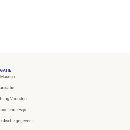
GATIE
 Museum
anisatie
chting Vrienden
bod onderwijs
tistische gegevens