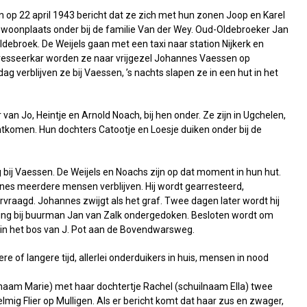
n op 22 april 1943 bericht dat ze zich met hun zonen Joop en Karel
woonplaats onder bij de familie Van der Wey. Oud-Oldebroeker Jan
debroek. De Weijels gaan met een taxi naar station Nijkerk en
 dresseerkar worden ze naar vrijgezel Johannes Vaessen op
verblijven ze bij Vaessen, ’s nachts slapen ze in een hut in het
 van Jo, Heintje en Arnold Noach, bij hen onder. Ze zijn in Ugchelen,
ontkomen. Hun dochters Catootje en Loesje duiken onder bij de
 bij Vaessen. De Weijels en Noachs zijn op dat moment in hun hut.
nnes meerdere mensen verblijven. Hij wordt gearresteerd,
agd. Johannes zwijgt als het graf. Twee dagen later wordt hij
oeking bij buurman Jan van Zalk ondergedoken. Besloten wordt om
 in het bos van J. Pot aan de Bovendwarsweg.
 of langere tijd, allerlei onderduikers in huis, mensen in nood
ilnaam Marie) met haar dochtertje Rachel (schuilnaam Ella) twee
lmig Flier op Mulligen. Als er bericht komt dat haar zus en zwager,