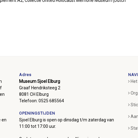
supplement A2, Collectie United Holocaust Memorie Museum (Dutch
Adres
NAVI
m
Museum Sjoel Elburg
Het
f
Graaf Hendriksteeg 2
Org
ben
8081 CH Elburg
Telefoon: 0525 685564
Sti
OPENINGSTIJDEN
Aan
e en
Sjoel Elburg is open op dinsdag t/m zaterdag van
11:00 tot 17:00 uur.
Sta