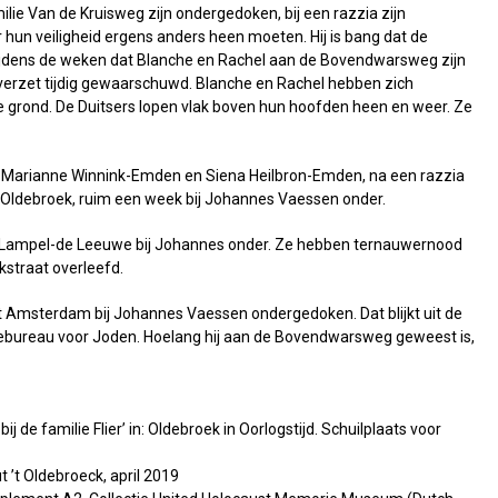
ilie Van de Kruisweg zijn ondergedoken, bij een razzia zijn
r hun veiligheid ergens anders heen moeten. Hij is bang dat de
Tijdens de weken dat Blanche en Rachel aan de Bovendwarsweg zijn
t verzet tijdig gewaarschuwd. Blanche en Rachel hebben zich
e grond. De Duitsers lopen vlak boven hun hoofden heen en weer. Ze
n Marianne Winnink-Emden en Siena Heilbron-Emden, na een razzia
 Oldebroek, ruim een week bij Johannes Vaessen onder.
 Lampel-de Leeuwe bij Johannes onder. Ze hebben ternauwernood
kstraat overleefd.
it Amsterdam bij Johannes Vaessen ondergedoken. Dat blijkt uit de
tiebureau voor Joden. Hoelang hij aan de Bovendwarsweg geweest is,
l bij de familie Flier’ in: Oldebroek in Oorlogstijd. Schuilplaats voor
 ’t Oldebroeck, april 2019