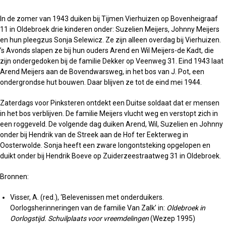
In de zomer van 1943 duiken bij Tijmen Vierhuizen op Bovenheigraaf
11 in Oldebroek drie kinderen onder: Suzelien Meijers, Johnny Meijers
en hun pleegzus Sonja Selewicz. Ze zijn alleen overdag bij Vierhuizen.
’s Avonds slapen ze bij hun ouders Arend en Wil Meijers-de Kadt, die
zijn ondergedoken bij de familie Dekker op Veenweg 31. Eind 1943 laat
Arend Meijers aan de Bovendwarsweg, in het bos van J. Pot, een
ondergrondse hut bouwen. Daar blijven ze tot de eind mei 1944.
Zaterdags voor Pinksteren ontdekt een Duitse soldaat dat er mensen
in het bos verblijven. De familie Meijers vlucht weg en verstopt zich in
een roggeveld. De volgende dag duiken Arend, Wil, Suzelien en Johnny
onder bij Hendrik van de Streek aan de Hof ter Eekterweg in
Oosterwolde. Sonja heeft een zware longontsteking opgelopen en
duikt onder bij Hendrik Boeve op Zuiderzeestraatweg 31 in Oldebroek.
Bronnen:
Visser, A. (red.), ‘Belevenissen met onderduikers.
Oorlogsherinneringen van de familie Van Zalk’ in:
Oldebroek in
Oorlogstijd. Schuilplaats voor vreemdelingen
(Wezep 1995)