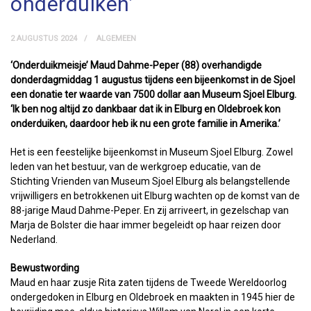
onderduiken’
2 AUGUSTUS 2024
ALGEMEEN
‘Onderduikmeisje’ Maud Dahme-Peper (88) overhandigde
donderdagmiddag 1 augustus tijdens een bijeenkomst in de Sjoel
een donatie ter waarde van 7500 dollar aan Museum Sjoel Elburg.
‘Ik ben nog altijd zo dankbaar dat ik in Elburg en Oldebroek kon
onderduiken, daardoor heb ik nu een grote familie in Amerika.’
Het is een feestelijke bijeenkomst in Museum Sjoel Elburg. Zowel
leden van het bestuur, van de werkgroep educatie, van de
Stichting Vrienden van Museum Sjoel Elburg als belangstellende
vrijwilligers en betrokkenen uit Elburg wachten op de komst van de
88-jarige Maud Dahme-Peper. En zij arriveert, in gezelschap van
Marja de Bolster die haar immer begeleidt op haar reizen door
Nederland.
Bewustwording
Maud en haar zusje Rita zaten tijdens de Tweede Wereldoorlog
ondergedoken in Elburg en Oldebroek en maakten in 1945 hier de