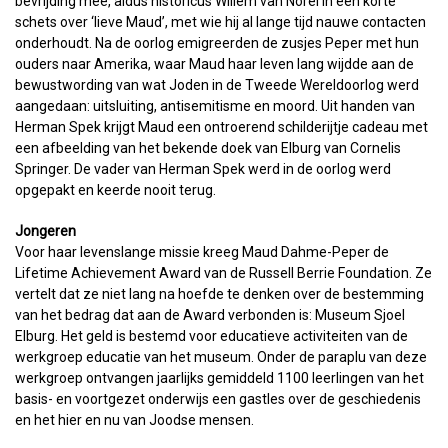
bevrijding mee, aldus historicus Willem van Norel in een korte
schets over ‘lieve Maud’, met wie hij al lange tijd nauwe contacten
onderhoudt. Na de oorlog emigreerden de zusjes Peper met hun
ouders naar Amerika, waar Maud haar leven lang wijdde aan de
bewustwording van wat Joden in de Tweede Wereldoorlog werd
aangedaan: uitsluiting, antisemitisme en moord. Uit handen van
Herman Spek krijgt Maud een ontroerend schilderijtje cadeau met
een afbeelding van het bekende doek van Elburg van Cornelis
Springer. De vader van Herman Spek werd in de oorlog werd
opgepakt en keerde nooit terug.
Jongeren
Voor haar levenslange missie kreeg Maud Dahme-Peper de
Lifetime Achievement Award van de Russell Berrie Foundation. Ze
vertelt dat ze niet lang na hoefde te denken over de bestemming
van het bedrag dat aan de Award verbonden is: Museum Sjoel
Elburg. Het geld is bestemd voor educatieve activiteiten van de
werkgroep educatie van het museum. Onder de paraplu van deze
werkgroep ontvangen jaarlijks gemiddeld 1100 leerlingen van het
basis- en voortgezet onderwijs een gastles over de geschiedenis
en het hier en nu van Joodse mensen.