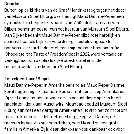
Donatie
Buiten, op de klinkers van de Graaf Hendriksteeg tegen het decor
van Museum Sjoel Elburg, overhandigt Maud Dahme-Peper een
symbolische cheque ter waarde van 7.500 dollar aan Jan van
Dijken, penningmeester van het bestuur van Museum Sjoel Elburg.
Van Dijken bedankt Maud Dahme-Peper bijzonder hartelijk en
schenkt haar als blijk van waardering feestelijk ingepakte
bonbons. Uieraard is dat met een knipoog naar haar biografie
‘Chocolate, the Taste of Freedom’ dat in 2022 werd vertaald en
verkrijgbaar is in de plaatselijke boekhandel en in de
museumwinkel van Museum Sjoel Elburg.
Tot volgend jaar 19 april
Maud Dahme-Peper, in Amerika bekend als Maud Peper Dahme,
komt nagenoeg elk jaar naar Europa met een groep Amerikanen.
Zij reist dan plaatsen af waar de Holocaust diepe sporen heeft
nagelaten, denk aan Auschwitz. Maandag deed zij Museum Sjoel
Elburg aan met een dertigtal Amerikanen. ‘Ik vind het zo mooi om
terug te komen in Oldebroek en Elburg’, zegt ze. Dankzij de
mensen bij wie zij kon onderduiken, heeft Maud nu een grote
familie in Amerika. Zij is daar ‘dankbaar voor, dankbaar ook voor