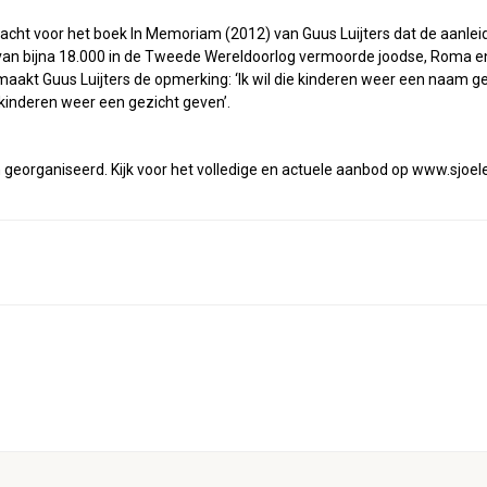
acht voor het boek In Memoriam (2012) van Guus Luijters dat de aanleid
a van bijna 18.000 in de Tweede Wereldoorlog vermoorde joodse, Roma en S
 maakt Guus Luijters de opmerking: ‘Ik wil die kinderen weer een naam g
die kinderen weer een gezicht geven’.
n georganiseerd. Kijk voor het volledige en actuele aanbod op www.sjoele