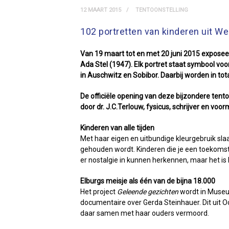
12 MAART 2015
TENTOONSTELLING
102 portretten van kinderen uit We
Van 19 maart tot en met 20 juni 2015 exposeer
Ada Stel (1947). Elk portret staat symbool v
in Auschwitz en Sobibor. Daarbij worden in tot
De officiële opening van deze bijzondere ten
door dr. J.C.Terlouw, fysicus, schrijver en voor
Kinderen van alle tijden
Met haar eigen en uitbundige kleurgebruik slaag
gehouden wordt. Kinderen die je een toekomst gu
er nostalgie in kunnen herkennen, maar het i
Elburgs meisje als één van de bijna 18.000
Het project
Geleende gezichten
wordt in Museum
documentaire over Gerda Steinhauer. Dit uit O
daar samen met haar ouders vermoord.