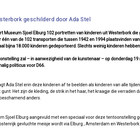
sterbork geschilderd door Ada Stel
t Museum Sjoel Elburg 102 portretten van kinderen uit Westerbork die g
oor één van de 102 transporten die tussen 1942 en 1994 plaatsvinden va
aal bijna 18.000 kinderen gedeporteerd. Slechts weinig kinderen hebben 
toonstelling zal – in aanwezigheid van de kunstenaar – op donderdag 1
malig politicus voor D66.
t Ada Stel erin deze kinderen af te beelden als kinderen van alle tijden: 
nt. Het zijn de kleding, de strik in het haar, het kraagje die verraden da
s beschamend anders.
 Sjoel Elburg aangevuld met een speciaal voor deze tentoonstelling gem
ostenrijk gevluchte meisje wordt via Elburg , Amsterdam en Westerbork