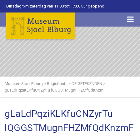
Dinsdag t/m zaterdag van 11.00 tot 17.00 uur geopend
Museum Sjoel Elburg
>
Registrants
>
DE GETEKENDEN
>
gLaLdPqziKLKfuCNZyrTu lQGGSTMugnFHZMfQdKnzmF
gLaLdPqziKLKfuCNZyrTu
lQGGSTMugnFHZMfQdKnzmF