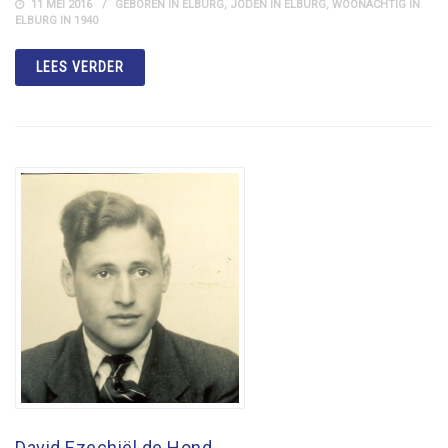
11 MEI 2016
GEBOREN IN ELBURG
,
JODEN IN ELBURG
,
WOONACHTIG IN
ELBURG IN 1940
LEES VERDER
David Ezechiël de Hond