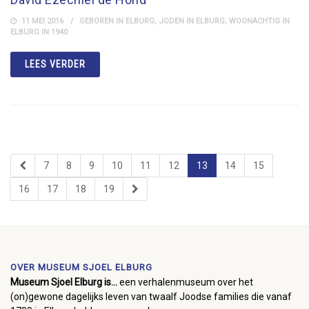
11 MEI 2016
GEBOREN IN ELBURG
,
JODEN IN ELBURG
,
WOONACHTIG IN
ELBURG IN 1940
LEES VERDER
7
8
9
10
11
12
13
14
15
16
17
18
19
OVER MUSEUM SJOEL ELBURG
Museum Sjoel Elburg is...
een verhalenmuseum over het
(on)gewone dagelijks leven van twaalf Joodse families die vanaf