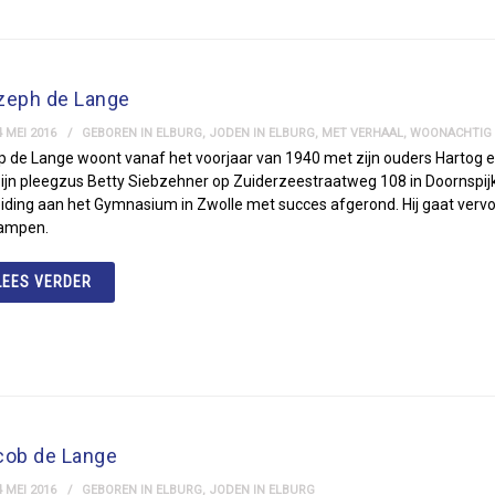
zeph de Lange
 MEI 2016
GEBOREN IN ELBURG
,
JODEN IN ELBURG
,
MET VERHAAL
,
WOONACHTIG I
p de Lange woont vanaf het voorjaar van 1940 met zijn ouders Hartog
ijn pleegzus Betty Siebzehner op Zuiderzeestraatweg 108 in Doornspijk.
eiding aan het Gymnasium in Zwolle met succes afgerond. Hij gaat ver
Kampen.
LEES VERDER
cob de Lange
 MEI 2016
GEBOREN IN ELBURG
,
JODEN IN ELBURG