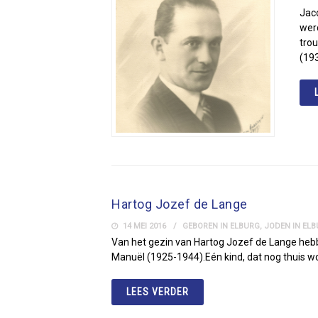
Jaco
wer
tro
(193
Hartog Jozef de Lange
14 MEI 2016
GEBOREN IN ELBURG
,
JODEN IN EL
Van het gezin van Hartog Jozef de Lange hebb
Manuël (1925-1944).Eén kind, dat nog thuis wo
LEES VERDER