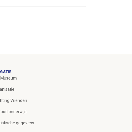
GATIE
 Museum
anisatie
chting Vrienden
bod onderwijs
tistische gegevens