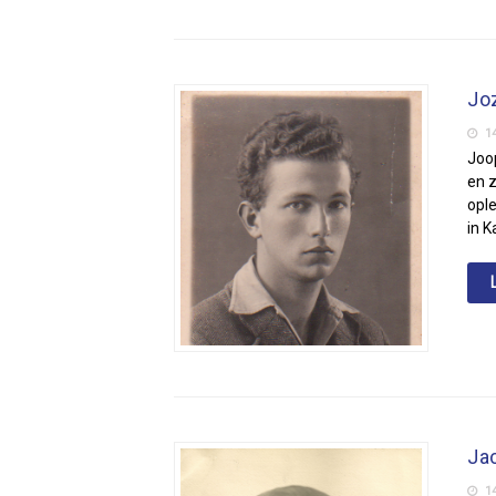
Jo
14
Joo
en z
opl
in 
Ja
14