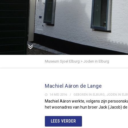
Museum Sjoel Elburg
>
Joden in Elburg
Machiel Aäron de Lange
14 MEI 2016
GEBOREN IN ELBURG
,
JODEN IN EL
Machiel Aäron werkte, volgens zijn persoonska
het woonadres van hun broer Jack (Jacob) de La
LEES VERDER