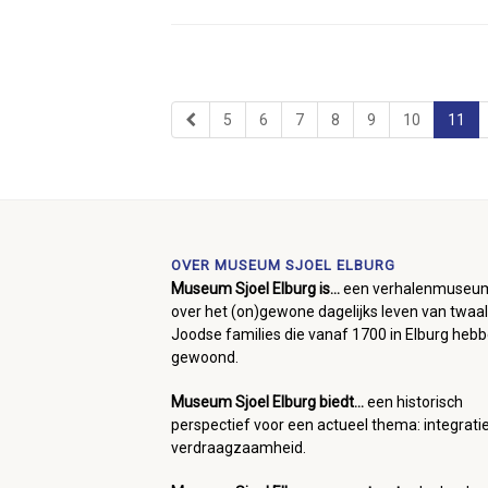
5
6
7
8
9
10
11
OVER MUSEUM SJOEL ELBURG
Museum Sjoel Elburg is...
een verhalenmuseu
over het (on)gewone dagelijks leven van twaal
Joodse families die vanaf 1700 in Elburg heb
gewoond.
Museum Sjoel Elburg biedt...
een historisch
perspectief voor een actueel thema: integrati
verdraagzaamheid.