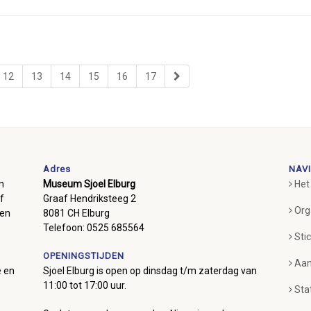
12
13
14
15
16
17
Adres
NAVI
m
Museum Sjoel Elburg
Het
f
Graaf Hendriksteeg 2
Org
ben
8081 CH Elburg
Telefoon: 0525 685564
Sti
OPENINGSTIJDEN
Aan
e en
Sjoel Elburg is open op dinsdag t/m zaterdag van
11:00 tot 17:00 uur.
Sta