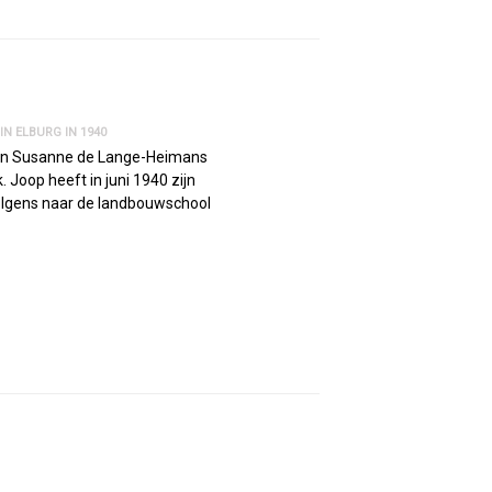
N ELBURG IN 1940
 en Susanne de Lange-Heimans
 Joop heeft in juni 1940 zijn
volgens naar de landbouwschool