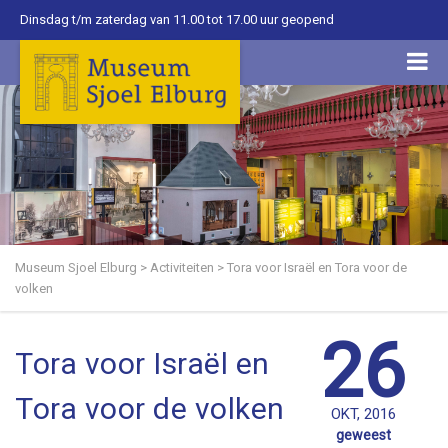
Dinsdag t/m zaterdag van 11.00 tot 17.00 uur geopend
Museum Sjoel Elburg
>
Activiteiten
>
Tora voor Israël en Tora voor de
volken
26
Tora voor Israël en
Tora voor de volken
OKT, 2016
geweest