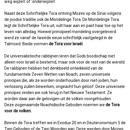
weg wijzen’ of ‘onderwijzen’.
Naast deze Schriftelijke Tora ontving Mozes op de Sinaï volgens
de joodse traditie ook de Mondelinge Tora. De Mondelinge Tora
legt de Schriftelijke Tora uit, vult haar aan en past haar toe op het
leven van alledag. Hoewel principieel mondeling overgeleverd
werd ze vanaf de tweede eeuw schriftelijk vastgelegd in de
Talmoed. Beide vormen
de Tora voor Israël.
De universalistische rabbijnen leren dat Gods boodschap niet
alleen voor Israël is bestemd, maar ook voor de rest van de wereld.
De rabbijnen hebben het denkbeeld ontwikkeld van de
fundamentele Zeven Wetten van Noach, zeven universele
principes die, als ze worden onderhouden door niet-joden, hun
verlossing zullen bewerken, ongeacht hun geloof. Deze universele
principes vinden we ook terug in het Nieuwe Testament. Ze
worden daar aan de gelovigen uit de volken voorgehouden.
Deze zogenaamde Noachidische Geboden noemen we
de Tora
voor de volken.
Binnen de Tora treffen we in Exodus 20 en in Deuteronomium 5 de
Tien Geboden of de Tien Woorden aan. Deze werden door Mozes,