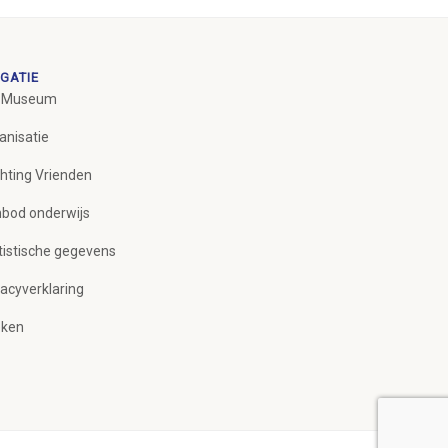
GATIE
 Museum
anisatie
chting Vrienden
bod onderwijs
tistische gegevens
vacyverklaring
ken