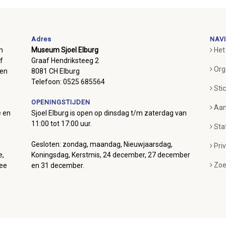
Adres
NAVI
m
Museum Sjoel Elburg
Het
f
Graaf Hendriksteeg 2
Org
ben
8081 CH Elburg
Telefoon: 0525 685564
Sti
OPENINGSTIJDEN
Aan
e en
Sjoel Elburg is open op dinsdag t/m zaterdag van
11:00 tot 17:00 uur.
Sta
Gesloten: zondag, maandag, Nieuwjaarsdag,
Pri
e,
Koningsdag, Kerstmis, 24 december, 27 december
Zoe
mee
en 31 december.