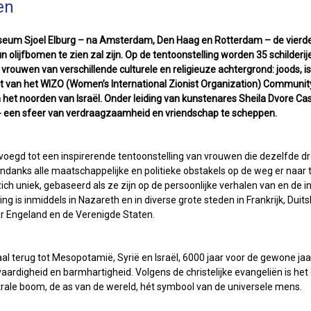
en
useum Sjoel Elburg – na Amsterdam, Den Haag en Rotterdam – de vierde 
lijfbomen te zien zal zijn. Op de tentoonstelling worden 35 schilderi
 vrouwen van verschillende culturele en religieuze achtergrond: joods, isl
 van het WIZO (Women’s International Zionist Organization) Community 
 in het noorden van Israël. Onder leiding van kunstenares Sheila Dvore Cas
l - een sfeer van verdraagzaamheid en vriendschap te scheppen.
voegd tot een inspirerende tentoonstelling van vrouwen die dezelfde dr
ondanks alle maatschappelijke en politieke obstakels op de weg er naar 
ich uniek, gebaseerd als ze zijn op de persoonlijke verhalen van en de 
ng is inmiddels in Nazareth en in diverse grote steden in Frankrijk, Duit
ar Engeland en de Verenigde Staten.
l terug tot Mesopotamië, Syrië en Israël, 6000 jaar voor de gewone ja
aardigheid en barmhartigheid. Volgens de christelijke evangeliën is het
trale boom, de as van de wereld, hét symbool van de universele mens.