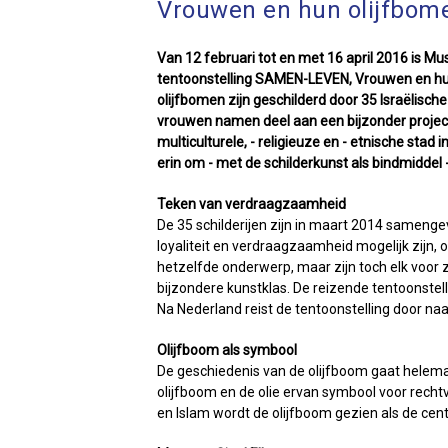
Vrouwen en hun olijfbom
Van 12 februari tot en met 16 april 2016 is M
tentoonstelling SAMEN-LEVEN, Vrouwen en hun o
olijfbomen zijn geschilderd door 35 Israëlische
vrouwen namen deel aan een bijzonder project
multiculturele, - religieuze en - etnische stad
erin om - met de schilderkunst als bindmidde
Teken van verdraagzaamheid
De 35 schilderijen zijn in maart 2014 samenge
loyaliteit en verdraagzaamheid mogelijk zijn, 
hetzelfde onderwerp, maar zijn toch elk voor z
bijzondere kunstklas. De reizende tentoonstelli
Na Nederland reist de tentoonstelling door na
Olijfboom als symbool
De geschiedenis van de olijfboom gaat helemaa
olijfboom en de olie ervan symbool voor rechtv
en Islam wordt de olijfboom gezien als de cen