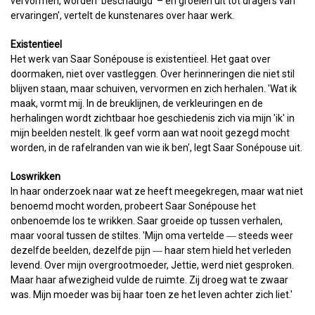
vervormen, worden 'beschadigd' – en groeien uit tot dragers van
ervaringen', vertelt de kunstenares over haar werk.
Existentieel
Het werk van Saar Sonépouse is existentieel. Het gaat over
doormaken, niet over vastleggen. Over herinneringen die niet stil
blijven staan, maar schuiven, vervormen en zich herhalen. 'Wat ik
maak, vormt mij. In de breuklijnen, de verkleuringen en de
herhalingen wordt zichtbaar hoe geschiedenis zich via mijn 'ik' in
mijn beelden nestelt. Ik geef vorm aan wat nooit gezegd mocht
worden, in de rafelranden van wie ik ben', legt Saar Sonépouse uit.
Loswrikken
In haar onderzoek naar wat ze heeft meegekregen, maar wat niet
benoemd mocht worden, probeert Saar Sonépouse het
onbenoemde los te wrikken. Saar groeide op tussen verhalen,
maar vooral tussen de stiltes. 'Mijn oma vertelde ― steeds weer
dezelfde beelden, dezelfde pijn ― haar stem hield het verleden
levend. Over mijn overgrootmoeder, Jettie, werd niet gesproken.
Maar haar afwezigheid vulde de ruimte. Zij droeg wat te zwaar
was. Mijn moeder was bij haar toen ze het leven achter zich liet.'