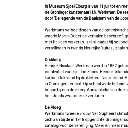
In Museum Sjoel Elburg is van 11 juli tot en m
de Groninger kunstenaar H.N. Werkman. De re
door ‘De legende van de Baalsjem’ van de Joo
Werkmans verbeeldingen van de optimistische
waarin Martin Buber de verhalen beschreef, g
met heiligen verkeren’, zei hij nadat hij het
vertellingen in twintig kleurrijke ‘suites’, zoals
Drukkerij
Hendrik Nicolaas Werkman werd in 1882 gebore
creativiteit van zijn drie zoons. Hendrik teken
karton. Ook vond hij drukletters fascinerend. 
in Groningen terecht. Op school wilde het niet 
begon hij een drukkerij. Aanvankelijk liep de z
het steeds zwaarder te verduren.
De Ploeg
Werkmans tweede vrouw Nell Supheert stimule
zich aan bij de in 1918 opgerichte Groninger s
catalogi voor de vereniging. Meer en meer ma