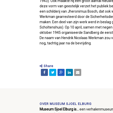
1943). Ook maakte hij een groot aantal nieuw
deze vorm van geestelijk verzet het publiek 
een schilderij van Jheronimus Bosch, dat oo
Werkman gearresteerd door de Sicherheitsdiens
maken. Een deel van zijn werk werd in beslag
Scholtenshuis). Op 10 april, samen met nege
oktober 1945 organiseerde Sandberg de eers
De naam van Hendrik Nicolaas Werkman zou voo
nog, tachtig jaar na de bevrijding.
Share
OVER MUSEUM SJOEL ELBURG
Museum Sjoel Elburg is...
een verhalenmuseu