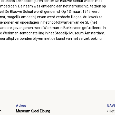
e druksels. De hoofdfiguren achter De Blauwe Schuit wilden met
bemoedigen. De naam was ontleend aan het narrenschip, te zien op
k wel De Blauwe Schuit wordt genoemd. Op 13 maart 1945 werd
t, mogelijk omdat hij ervan werd verdacht illegaal drukwerk te
 genomen en opgeslagen in het hoofdkwartier van de SD (het
n andere gevangenen, werd Werkman in Bakkeveen gefusilleerd. In
te Werkman-tentoonstelling in het Stedelijk Museum Amsterdam.
r altijd verbonden blijven met de kunst van het verzet, ook nu
Adres
NAVI
m
Museum Sjoel Elburg
Het