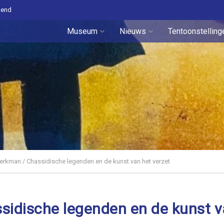
pend
Museum
Nieuws
Tentoonstelling
erkman / Chassidische legenden en de kunst van het verzet
idische legenden en de kunst v