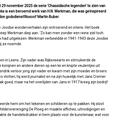
et 29 november 2025 de serie ‘Chassidische legenden’ te zien van
eks is een beroemd werk van H.N. Werkman, die was geïnspireerd
dse godsdienstfilosoof Martin Buber.
 Joodse wonderverhalen zijn ontroerend en intens. Het boek
reep Werkman diep aan. ‘Zo kan men zonder een reine ziel toch
 boek had uitgelezen. Werkman verbeeldde in 1941-1943 deze Joodse
 hij ze noemde.
n in Leens. Zijn vader was Rijksveearts en stimuleerde de
de konijnen en andere dieren op een lei en knipte veulentjes uit
Hendrik verloor jong zijn vader en kwam met zijn moeder en broers
zo vlotten; hij werd journalist en na zijn huwelijk met Jans Cremer
aak goed, maar na het overlijden van Jans in 1917 kreeg zijn bedrijf
erde hem om het tekenen en schilderen op te pakken. Hij sloot
childersvereniging De Ploeg en maakte affiches, uitnodigingen en
akte de handelsdrukker in hem plaats voor de kunstenaar, wat voor