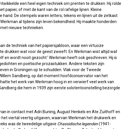
twikkelde een heel eigen techniek om prenten te drukken. Hij rolde
et papier, of met de kant van de rol rafelige lijnen. Kleine
and. De stempels waren letters, tekens en lijnen uit de zetkast.
 Werkman al tijdens zijn leven bekendheid. Hij maakte honderden
s met nieuwe technieken.
h aan de techniek van het papiersjabloon, waar een virtuoze
 te drukken wat voor de geest zweeft. En Werkman wist altijd wat
elf en wordt nooit gezocht.’ Werkman heeft ook geschreven. Hij is
gedichten en poëtische prozastukken. Andere teksten zijn
e leven in Groningen op te schudden. Vlak voor de Tweede
illem Sandberg, op dat moment hoofdconservator van het
atte het werk van Werkman hoog in en verwierf veel werk van
andberg die hem in 1939 zijn eerste solotentoonstelling bezorgde
 in contact met Adri Buning, August Henkels en Ate Zuithoff en
het viertal veertig uitgaven, waarvan Werkman het drukwerk en
reeks was de tweedelige uitgave
Chassidische legenden
(1941-