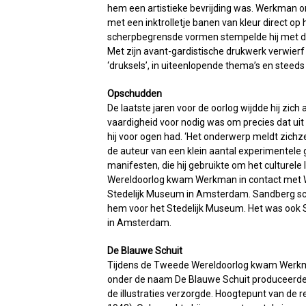
hem een artistieke bevrijding was. Werkman on
met een inktrolletje banen van kleur direct op h
scherpbegrensde vormen stempelde hij met de h
Met zijn avant-gardistische drukwerk verwierf
‘druksels’, in uiteenlopende thema’s en steed
Opschudden
De laatste jaren voor de oorlog wijdde hij zic
vaardigheid voor nodig was om precies dat uit
hij voor ogen had. ‘Het onderwerp meldt zichz
de auteur van een klein aantal experimentele 
manifesten, die hij gebruikte om het culturel
Wereldoorlog kwam Werkman in contact met W
Stedelijk Museum in Amsterdam. Sandberg sch
hem voor het Stedelijk Museum. Het was ook S
in Amsterdam.
De Blauwe Schuit
Tijdens de Tweede Wereldoorlog kwam Werkman
onder de naam De Blauwe Schuit produceerde 
de illustraties verzorgde. Hoogtepunt van de 