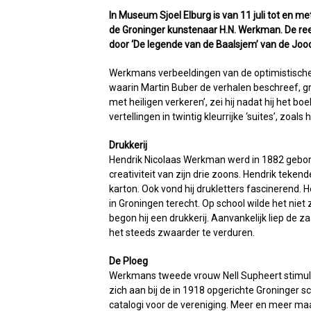
In Museum Sjoel Elburg is van 11 juli tot en m
de Groninger kunstenaar H.N. Werkman. De re
door ‘De legende van de Baalsjem’ van de Joo
Werkmans verbeeldingen van de optimistische
waarin Martin Buber de verhalen beschreef, g
met heiligen verkeren’, zei hij nadat hij het
vertellingen in twintig kleurrijke ‘suites’, zoals
Drukkerij
Hendrik Nicolaas Werkman werd in 1882 gebore
creativiteit van zijn drie zoons. Hendrik teken
karton. Ook vond hij drukletters fascinerend. 
in Groningen terecht. Op school wilde het niet 
begon hij een drukkerij. Aanvankelijk liep de z
het steeds zwaarder te verduren.
De Ploeg
Werkmans tweede vrouw Nell Supheert stimule
zich aan bij de in 1918 opgerichte Groninger s
catalogi voor de vereniging. Meer en meer ma