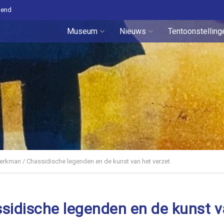
pend
Museum
Nieuws
Tentoonstelling
erkman / Chassidische legenden en de kunst van het verzet
idische legenden en de kunst v