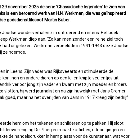
et 29 november 2025 de serie ‘Chassidische legenden’ te zien van
eks is een beroemd werk van H.N. Werkman, die was geïnspireerd
dse godsdienstfilosoof Martin Buber.
 Joodse wonderverhalen zijn ontroerend en intens. Het boek
reep Werkman diep aan. ‘Zo kan men zonder een reine ziel toch
 boek had uitgelezen. Werkman verbeeldde in 1941-1943 deze Joodse
 hij ze noemde.
n in Leens. Zijn vader was Rijksveearts en stimuleerde de
de konijnen en andere dieren op een lei en knipte veulentjes uit
Hendrik verloor jong zijn vader en kwam met zijn moeder en broers
zo vlotten; hij werd journalist en na zijn huwelijk met Jans Cremer
aak goed, maar na het overlijden van Jans in 1917 kreeg zijn bedrijf
erde hem om het tekenen en schilderen op te pakken. Hij sloot
childersvereniging De Ploeg en maakte affiches, uitnodigingen en
akte de handelsdrukker in hem plaats voor de kunstenaar, wat voor