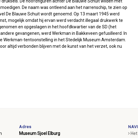
e druksels. De hoofdfiguren achter De Blauwe Schuit wilden met
bemoedigen. De naam was ontleend aan het narrenschip, te zien op
k wel De Blauwe Schuit wordt genoemd. Op 13 maart 1945 werd
t, mogelijk omdat hij ervan werd verdacht illegaal drukwerk te
 genomen en opgeslagen in het hoofdkwartier van de SD (het
n andere gevangenen, werd Werkman in Bakkeveen gefusilleerd. In
te Werkman-tentoonstelling in het Stedelijk Museum Amsterdam.
r altijd verbonden blijven met de kunst van het verzet, ook nu
Adres
NAVI
m
Museum Sjoel Elburg
Het