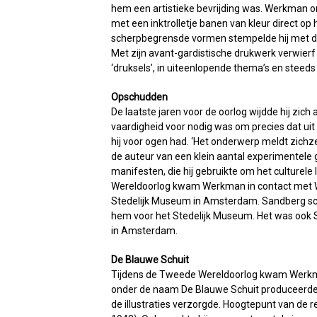
hem een artistieke bevrijding was. Werkman on
met een inktrolletje banen van kleur direct op h
scherpbegrensde vormen stempelde hij met de h
Met zijn avant-gardistische drukwerk verwierf
‘druksels’, in uiteenlopende thema’s en steed
Opschudden
De laatste jaren voor de oorlog wijdde hij zic
vaardigheid voor nodig was om precies dat uit
hij voor ogen had. ‘Het onderwerp meldt zichz
de auteur van een klein aantal experimentele 
manifesten, die hij gebruikte om het culturel
Wereldoorlog kwam Werkman in contact met W
Stedelijk Museum in Amsterdam. Sandberg sch
hem voor het Stedelijk Museum. Het was ook S
in Amsterdam.
De Blauwe Schuit
Tijdens de Tweede Wereldoorlog kwam Werkman
onder de naam De Blauwe Schuit produceerde 
de illustraties verzorgde. Hoogtepunt van de 