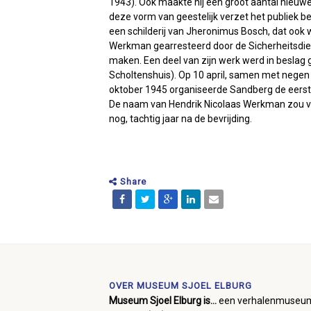
1943). Ook maakte hij een groot aantal nieuw
deze vorm van geestelijk verzet het publiek 
een schilderij van Jheronimus Bosch, dat oo
Werkman gearresteerd door de Sicherheitsdiens
maken. Een deel van zijn werk werd in beslag
Scholtenshuis). Op 10 april, samen met nege
oktober 1945 organiseerde Sandberg de eers
De naam van Hendrik Nicolaas Werkman zou voo
nog, tachtig jaar na de bevrijding.
Share
OVER MUSEUM SJOEL ELBURG
Museum Sjoel Elburg is...
een verhalenmuseu