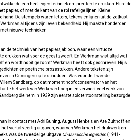
twikkelde een heel eigen techniek om prenten te drukken. Hij rolde
et papier, of met de kant van de rol rafelige lijnen. Kleine
and. De stempels waren letters, tekens en lijnen uit de zetkast.
 Werkman al tijdens zijn leven bekendheid. Hij maakte honderden
s met nieuwe technieken.
h aan de techniek van het papiersjabloon, waar een virtuoze
 te drukken wat voor de geest zweeft. En Werkman wist altijd wat
elf en wordt nooit gezocht.’ Werkman heeft ook geschreven. Hij is
gedichten en poëtische prozastukken. Andere teksten zijn
e leven in Groningen op te schudden. Vlak voor de Tweede
illem Sandberg, op dat moment hoofdconservator van het
atte het werk van Werkman hoog in en verwierf veel werk van
andberg die hem in 1939 zijn eerste solotentoonstelling bezorgde
 in contact met Adri Buning, August Henkels en Ate Zuithoff en
het viertal veertig uitgaven, waarvan Werkman het drukwerk en
reeks was de tweedelige uitgave
Chassidische legenden
(1941-