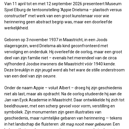
Van 11 april tot en met 12 september 2026 presenteert Museum
Sjoel Elburg de tentoonstelling ‘Appie Drielsma – plastisch versus
constructief’ met werk van een groot kunstenaar voor wie
herinnering geen abstract begrip was, maar een doorleefde
werkelijkheid.
Geboren op 3 november 1937 in Maastricht, in een Joods
slagersgezin, werd Drielsma als kind geconfronteerd met
vervolging en onderduik. Hij overleefde de oorlog, maar een groot
deel van zijn familie niet – evenals het merendeel van de circa
vijfhonderd Joodse inwoners die Maastricht vóór 1940 kende.
Deze breuklijn in zijn jeugd werd als het ware de stille onderstroom
van een deel van zijn oeuvre.
Onder de naam Appie – voluit Albert – droeg hij zijn geschiedenis
niet als last, maar als opdracht. Na de oorlog studeerde hij aan de
Jan van Eyck Academie in Maastricht. Daar ontwikkelde hij zich tot
beeldhouwer, met een scherp gevoel voor vorm, verstilling en
symboliek. Zijn monumenten zijn geen illustraties van
geschiedenis, maar ruimtelijke gebaren van herinnering — tekens
in het landschap die fluisteren:
dit mag nooit meer gebeuren
. Een