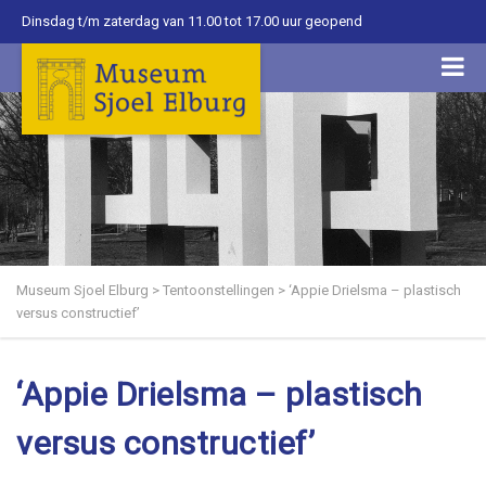
Dinsdag t/m zaterdag van 11.00 tot 17.00 uur geopend
Museum Sjoel Elburg
>
Tentoonstellingen
>
‘Appie Drielsma – plastisch
versus constructief’
‘Appie Drielsma – plastisch
versus constructief’