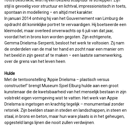
foto’s beschikte, wist hij een bezield sculptuur te scheppen. Zijn
stijl is gevoelig voor structuur en lichtval, impressionistisch in toets,
spontaan in modellering – en altijd met karakter.
In januari 2014 ontving hij van het Gouvernement van Limburg de
opdracht dit koninklijke portret te vervaardigen. Hij boetseerde een
kleimodel, maar overleed onverwachts op 6 juli van dat jaar,
voordat het in brons kon worden gegoten. Zijn echtgenote,
Gemma Drielsma-Serpenti, besloot het werk te voltooien. Zij nam
de onderdelen van de mal ter hand en zocht naar een manier om
het beeld in zijn geest af te maken – een laatste samenwerking,
over de grens van het leven heen.
Hulde
Met de tentoonstelling ‘Appie Drielsma – plastisch versus
constructief’ brengt Museum Sjoel Elburg hulde aan een groot
kunstenaar die de kwetsbaarheid van het menselijk bestaan in zijn
volstrekt eigen vormgeving wist te vatten. Het werk van Appie
Drielsma is ingetogen en krachtig tegelijk – monumentaal zonder
retoriek. Zijn beelden staan in steden en landschappen, in steen en
staal, in brons en beton, maar hun ware plaats is in het geheugen,
opgesteld langs lijnen die nooit zullen verdwijnen.