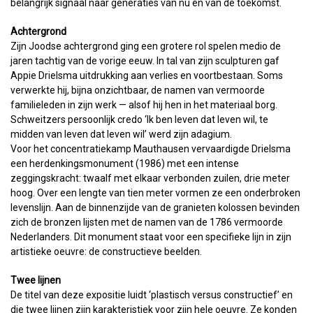
belangrijk signaal naar generaties van nu en van de toekomst.
Achtergrond
Zijn Joodse achtergrond ging een grotere rol spelen medio de
jaren tachtig van de vorige eeuw. In tal van zijn sculpturen gaf
Appie Drielsma uitdrukking aan verlies en voortbestaan. Soms
verwerkte hij, bijna onzichtbaar, de namen van vermoorde
familieleden in zijn werk — alsof hij hen in het materiaal borg.
Schweitzers persoonlijk credo ‘Ik ben leven dat leven wil, te
midden van leven dat leven wil’ werd zijn adagium.
Voor het concentratiekamp Mauthausen vervaardigde Drielsma
een herdenkingsmonument (1986) met een intense
zeggingskracht: twaalf met elkaar verbonden zuilen, drie meter
hoog. Over een lengte van tien meter vormen ze een onderbroken
levenslijn. Aan de binnenzijde van de granieten kolossen bevinden
zich de bronzen lijsten met de namen van de 1786 vermoorde
Nederlanders. Dit monument staat voor een specifieke lijn in zijn
artistieke oeuvre: de constructieve beelden.
Twee lijnen
De titel van deze expositie luidt ‘plastisch versus constructief’ en
die twee lijnen zijn karakteristiek voor zijn hele oeuvre. Ze konden