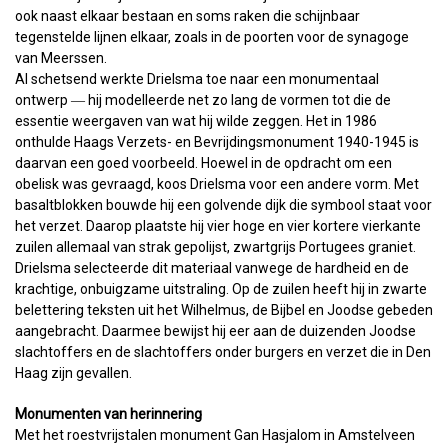
ook naast elkaar bestaan en soms raken die schijnbaar
tegenstelde lijnen elkaar, zoals in de poorten voor de synagoge
van Meerssen.
Al schetsend werkte Drielsma toe naar een monumentaal
ontwerp ― hij modelleerde net zo lang de vormen tot die de
essentie weergaven van wat hij wilde zeggen. Het in 1986
onthulde Haags Verzets- en Bevrijdingsmonument 1940-1945 is
daarvan een goed voorbeeld. Hoewel in de opdracht om een
obelisk was gevraagd, koos Drielsma voor een andere vorm. Met
basaltblokken bouwde hij een golvende dijk die symbool staat voor
het verzet. Daarop plaatste hij vier hoge en vier kortere vierkante
zuilen allemaal van strak gepolijst, zwartgrijs Portugees graniet.
Drielsma selecteerde dit materiaal vanwege de hardheid en de
krachtige, onbuigzame uitstraling. Op de zuilen heeft hij in zwarte
belettering teksten uit het Wilhelmus, de Bijbel en Joodse gebeden
aangebracht. Daarmee bewijst hij eer aan de duizenden Joodse
slachtoffers en de slachtoffers onder burgers en verzet die in Den
Haag zijn gevallen.
Monumenten van herinnering
Met het roestvrijstalen monument Gan Hasjalom in Amstelveen