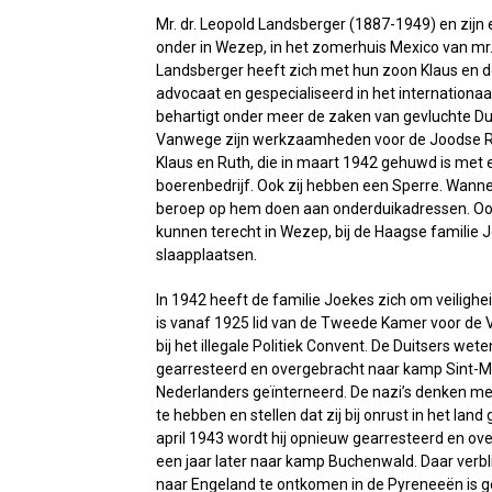
Mr. dr. Leopold Landsberger (1887-1949) en zijn 
onder in Wezep, in het zomerhuis Mexico van mr.
Landsberger heeft zich met hun zoon Klaus en doc
advocaat en gespecialiseerd in het internationaal
behartigt onder meer de zaken van gevluchte Dui
Vanwege zijn werkzaamheden voor de Joodse Raad
Klaus en Ruth, die in maart 1942 gehuwd is met 
boerenbedrijf. Ook zij hebben een Sperre. Wanne
beroep op hem doen aan onderduikadressen. Ook z
kunnen terecht in Wezep, bij de Haagse familie J
slaapplaatsen.
In 1942 heeft de familie Joekes zich om veiligh
is vanaf 1925 lid van de Tweede Kamer voor de Vr
bij het illegale Politiek Convent. De Duitsers we
gearresteerd en overgebracht naar kamp Sint-M
Nederlanders geïnterneerd. De nazi’s denken m
te hebben en stellen dat zij bij onrust in het lan
april 1943 wordt hij opnieuw gearresteerd en ov
een jaar later naar kamp Buchenwald. Daar verbli
naar Engeland te ontkomen in de Pyreneeën is g