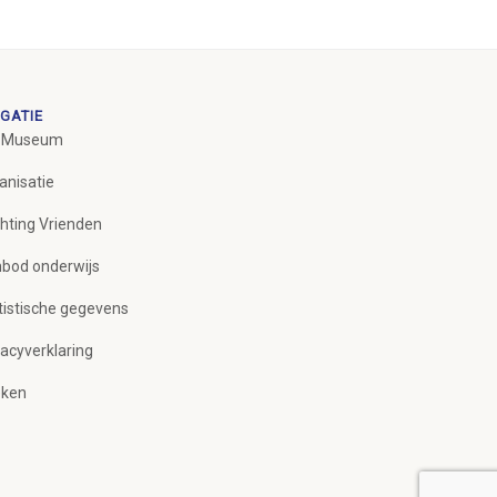
GATIE
 Museum
anisatie
chting Vrienden
bod onderwijs
tistische gegevens
vacyverklaring
ken