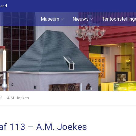
pend
Museum
Nieuws
Tentoonstelling
3 – A.M. Joekes
f 113 – A.M. Joekes