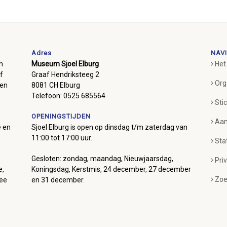
Adres
NAVI
m
Museum Sjoel Elburg
Het
f
Graaf Hendriksteeg 2
Org
ben
8081 CH Elburg
Telefoon: 0525 685564
Sti
OPENINGSTIJDEN
Aan
e en
Sjoel Elburg is open op dinsdag t/m zaterdag van
11:00 tot 17:00 uur.
Sta
Gesloten: zondag, maandag, Nieuwjaarsdag,
Pri
e,
Koningsdag, Kerstmis, 24 december, 27 december
Zoe
mee
en 31 december.