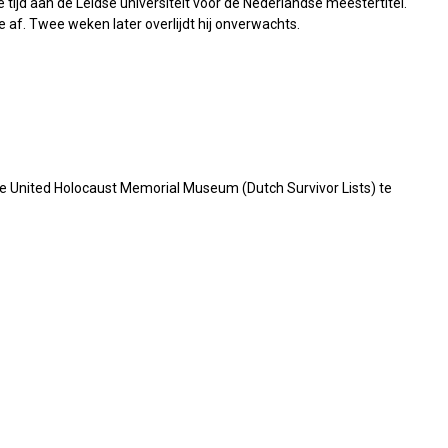
e tijd aan de Leidse universiteit voor de Nederlandse meestertitel.
e af. Twee weken later overlijdt hij onverwachts.
tie United Holocaust Memorial Museum (Dutch Survivor Lists) te