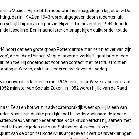
uis Mexico. Hij verblijft meestal in het nabijgelegen bijgebouw De
 Lichting, dat in 1942 en 1943 wordt uitgegeven door studenten uit
en schrijft hij proza en poëzie. Hij wordt in november 1944 door de
de IJssellinie. Een maand later ontsnapt hij en duikt onder tot de
1944 hoort dat een grote groep Rotterdamse mannen niet ver van zijn
p’, de huidige Prinses Magrietkazerne, verblijft, gaat hij met een
r hen toe. Hij onderhoudt voor hen contact met het thuisfront en
de oorlog in Wezep, ook hun kinderen overleven de oorlog.
mp Buchenwald en komen in mei 1945 terug naar Wezep. Joekes stapt
1952 minister van Sociale Zaken. In 1952 wordt hij lid van de Raad
naar Zeist en bouwt zijn advocatenpraktijk weer op. Hij is een van
nder. Naast zijn drukke praktijk doet hij onderzoek naar de joodse
matiebureau van het Nederlandse Rode Kruis verricht hij, samen met
 het lot van de joden die naar Sobibor en Auschwitz zijn
punt van de door het Rode Kruis afgegeven overlijdensverklaringen.