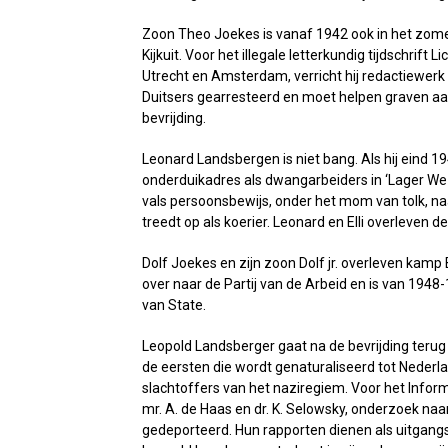
Zoon Theo Joekes is vanaf 1942 ook in het zomerh
Kijkuit. Voor het illegale letterkundig tijdschrift
Utrecht en Amsterdam, verricht hij redactiewerk 
Duitsers gearresteerd en moet helpen graven aan 
bevrijding.
Leonard Landsbergen is niet bang. Als hij eind 
onderduikadres als dwangarbeiders in ‘Lager Weze
vals persoonsbewijs, onder het mom van tolk, naa
treedt op als koerier. Leonard en Elli overleven 
Dolf Joekes en zijn zoon Dolf jr. overleven ka
over naar de Partij van de Arbeid en is van 1948-
van State.
Leopold Landsberger gaat na de bevrijding terug 
de eersten die wordt genaturaliseerd tot Nederla
slachtoffers van het naziregiem. Voor het Infor
mr. A. de Haas en dr. K. Selowsky, onderzoek naar
gedeporteerd. Hun rapporten dienen als uitgangs