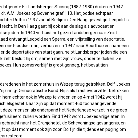
echtgenote Elli Landsberger-Stiasnij (1887-1980) duiken in 1942
 dr. A.M. Joekes op Bovenheigraf 113. Het joodse echtpaar
hter Ruth in 1937 vanuit Berlijn in Den Haag gevestigd. Leopold is
 recht. In Den Haag gaat hij ook aan de slag als advocaat en
tse joden. In 1940 verhuist het gezin Landsberger naar Zeist.
 ontvangt Leopold een Sperre, een vrijstelling van deportatie.
een niet-joodse man, verhuizen in 1942 naar Voorthuizen, naar een
er de deportaties van start gaan, helpt Landsberger joden die een
elf besluit hij om, samen met zijn vrouw, onder te duiken. Ze
oekes. Hun zomerverblijf is groot genoeg, het bevat tien
eidsredenen in het zomerhuis in Wezep terug getrokken. Dolf Joekes
ijzinnig-Democratische Bond. Hij is als fractievoorzitter betrokken
ten hem echter ook in Wezep te vinden en op 4 mei 1942 wordt hij
ichielsgestel. Daar zijn op dat moment 460 toonaangevende
et deze mensen als onderpand het Nederlandse verzet in de greep
d gefusilleerd zullen worden. Eind 1942 wordt Joekes vrijgelaten. In
ergebracht naar het Oranjehotel, de Scheveningse gevangenis, en
jft op dat moment ook zijn zoon Dolf jr. die tijdens een poging om
earresteerd.