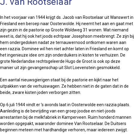
J. van Rootselaar
In het voorjaar van 1944 krijgt ds. Jacob van Rootselaar uit Wanswert in
Friesland een beroep naar Oosterwolde. Hij neemt het aan en gaat met
zijn gezin in de pastorie op Groote Woldweg 31 wonen. Wat niemand
weet is, dat hij ook het joods echtpaar Josephson meebrengt. Ze zijn bij
hem ondergedoken nadat ze ternauwernood ontkomen waren aan
een razzia. Dominee wil hen niet achter laten in Friesland en komt op
het ingenieuze idee om zijn onderduikers in kisten te verhuizen. De
grote Nederlandse rechtsgeleerde Hugo de Groot is ook op deze
manier uit zijn gevangenschap uit Slot Loevenstein gesmokkeld.
Een aantal nieuwsgierigen staat bij de pastorie en kijkt naar het
uitpakken van de verhuiswagen. Ze hebben niet in de gaten dat in de
beide, zware kisten joden verborgen zitten.
Op 6 juli 1944 vindt er ’s avonds laat in Oosterwolde een razzia plaats.
Aanleiding is de bevrijding van een groep joodse en niet-joods
arrestanten bij de melkfabriek in Kamperveen. Ruim honderd mannen
worden opgepakt, waaronder dominee Van Rootselaar. De Duitsers
beginnen meteen met hardhandige verhoren, maar iedereen zwijgt.