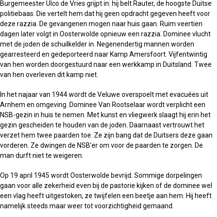
Burgemeester Ulco de Vries grijpt in: hij belt Rauter, de hoogste Duitse
politiebaas. Die vertelt hem dat hij geen opdracht gegeven heeft voor
deze razzia. De gevangenen mogen naar huis gaan. Ruim veertien
dagen later volgt in Oosterwolde opnieuw een razzia. Dominee vlucht
met de joden de schuilkelder in. Negenendertig mannen worden
gearresteerd en gedeporteerd naar Kamp Amersfoort. Vijfentwintig
van hen worden doorgestuurd naar een werkkamp in Duitsland. Twee
van hen overleven dit kamp niet.
In het najaar van 1944 wordt de Veluwe overspoelt met evacuées uit
Arnhem en omgeving. Dominee Van Rootselaar wordt verplicht een
NSB-gezin in huis te nemen. Met kunst en vliegwerk slaagt hij erin het
gezin gescheiden te houden van de joden. Daarnaast vertrouwt het
verzet hem twee paarden toe. Ze zijn bang dat de Duitsers deze gaan
vorderen. Ze dwingen de NSB’er om voor de paarden te zorgen. De
man durft niet te weigeren.
Op 19 april 1945 wordt Oosterwolde bevrijd. Sommige dorpelingen
gaan voor alle zekerheid even bij de pastorie kijken of de dominee wel
een vlag heeft uitgestoken, ze twijfelen een beetje aan hem. Hij heeft
namelijk steeds maar weer tot voorzichtigheid gemaand.