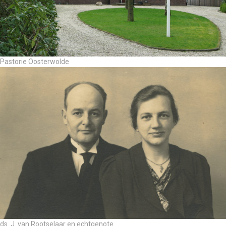
Pastorie Oosterwolde
ds. J. van Rootselaar en echtgenote