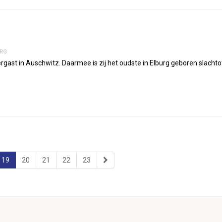
URG
ergast in Auschwitz. Daarmee is zij het oudste in Elburg geboren slacht
19
20
21
22
23