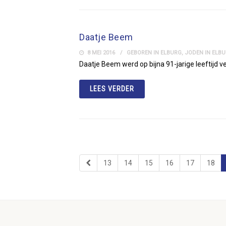
Daatje Beem
8 MEI 2016
GEBOREN IN ELBURG
,
JODEN IN ELB
Daatje Beem werd op bijna 91-jarige leeftijd v
LEES VERDER
13
14
15
16
17
18