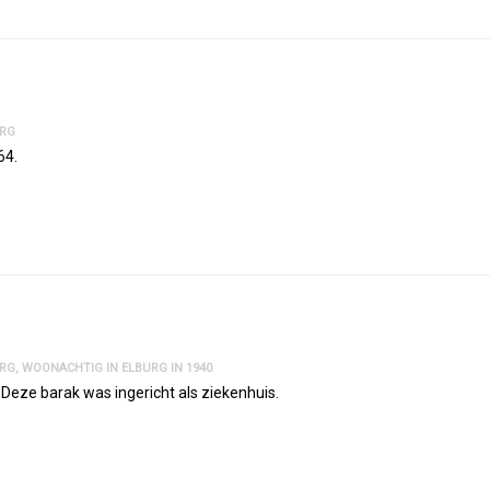
URG
64.
URG
,
WOONACHTIG IN ELBURG IN 1940
 Deze barak was ingericht als ziekenhuis.