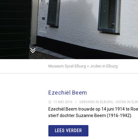
Museum Sjoel Elburg
>
Joden in Elburg
Ezechiël Beem
11 MEI 2016
GEBOREN IN ELBURG
,
JODEN IN EL
Ezechiël Beem trouwde op 14 juni 1914 te Roe
stierf dochter Suzanne Beem (1916-1942).
LEES VERDER